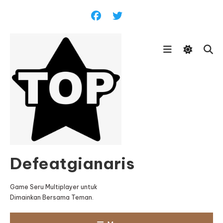
Skip
To
Content
Defeatgianaris
Game Seru Multiplayer untuk
Dimainkan Bersama Teman.