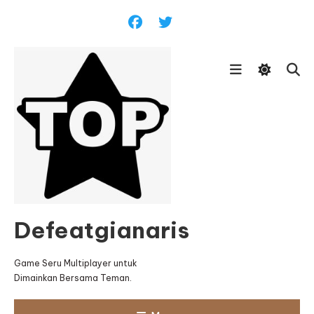
Skip
To
Content
Defeatgianaris
Game Seru Multiplayer untuk
Dimainkan Bersama Teman.