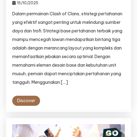
15/10/2025
Dalam permainan Clash of Clans, strategi pertahanan
yang efektif sangat penting untuk melindungi sumber
daya dan trofi. Strategi base pertahanan terbaik yang
mampu mencegah lawan mendapatkan bintang tiga
adalah dengan merancang layout yang kompleks dan
memanfaatkan jebakan secara optimal. Dengan
memahami elemen desain base dan kebutuhan unit
musuh, pemain dapat menciptakan pertahanan yang
tangguh. Menggunakan […]
Discover