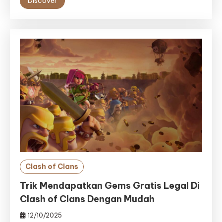
Discover
Clash of Clans
Trik Mendapatkan Gems Gratis Legal Di
Clash of Clans Dengan Mudah
12/10/2025