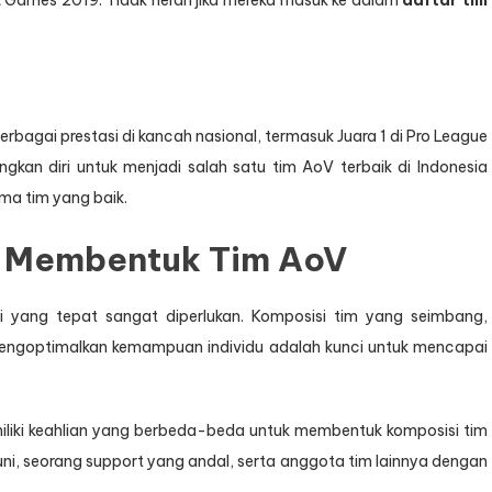
 Games 2019. Tidak heran jika mereka masuk ke dalam
daftar tim
erbagai prestasi di kancah nasional, termasuk Juara 1 di Pro League
kan diri untuk menjadi salah satu tim AoV terbaik di Indonesia
ma tim yang baik.
m Membentuk Tim AoV
 yang tepat sangat diperlukan. Komposisi tim yang seimbang,
 mengoptimalkan kemampuan individu adalah kunci untuk mencapai
iliki keahlian yang berbeda-beda untuk membentuk komposisi tim
i, seorang support yang andal, serta anggota tim lainnya dengan