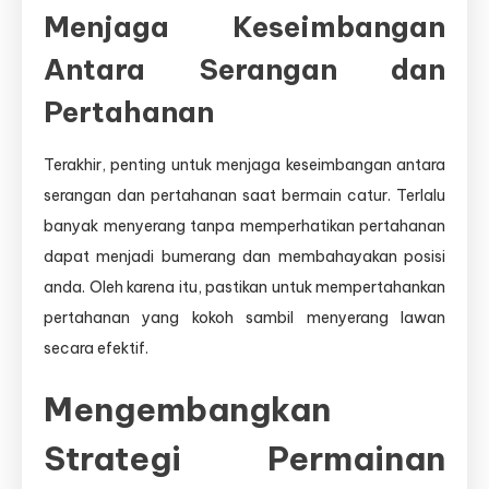
Menjaga Keseimbangan
Antara Serangan dan
Pertahanan
Terakhir, penting untuk menjaga keseimbangan antara
serangan dan pertahanan saat bermain catur. Terlalu
banyak menyerang tanpa memperhatikan pertahanan
dapat menjadi bumerang dan membahayakan posisi
anda. Oleh karena itu, pastikan untuk mempertahankan
pertahanan yang kokoh sambil menyerang lawan
secara efektif.
Mengembangkan
Strategi Permainan