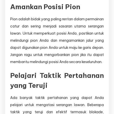
Amankan Posisi Pion
Pion adalah bidak yang paling rentan dalam permainan
catur dan sering menjadi sasaran utama serangan
lawan. Untuk memperkuat posisi Anda, pastikan untuk
melindungi pion Anda dan mengamankan jalur yang
dapat digunakan pion Anda untuk maju ke garis depan.
Jangan ragu untuk mengorbankan pion jika itu dapat
membantu melindungi posisi Anda secara keseluruhan.
Pelajari Taktik Pertahanan
yang Teruji
Ada banyak taktik pertahanan yang dapat Anda
pelajari untuk mengatasi serangan lawan. Beberapa
taktik yang teruji dan efektif termasuk blokade,