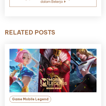
dalam Bekerja
RELATED POSTS
Game Mobile Legend