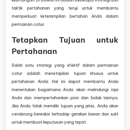
taktik pertahanan yang teruji untuk membantu
memperkuat keterampilan bertahan Anda dalam
permainan catur.
Tetapkan Tujuan untuk
Pertahanan
Salah satu strategi yang efektif dalam permainan
catur adalah menetapkan tujuan khusus untuk
pertahanan Anda. Hal ini dapat membantu Anda
menentukan bagaimana Anda akan melindungi raja
Anda dan mempertahankan pion dan bidak lainnya.
Jika Anda tidak memiliki tujuan yang jelas, Anda akan
cenderung bereaksi terhadap gerakan lawan dan sulit
untuk membuat keputusan yang tepat.