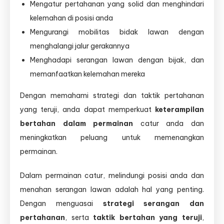
Mengatur pertahanan yang solid dan menghindari
kelemahan di posisi anda
Mengurangi mobilitas bidak lawan dengan
menghalangi jalur gerakannya
Menghadapi serangan lawan dengan bijak, dan
memanfaatkan kelemahan mereka
Dengan memahami strategi dan taktik pertahanan
yang teruji, anda dapat memperkuat
keterampilan
bertahan dalam permainan
catur anda dan
meningkatkan peluang untuk memenangkan
permainan.
Dalam permainan catur, melindungi posisi anda dan
menahan serangan lawan adalah hal yang penting.
Dengan menguasai
strategi serangan dan
pertahanan
, serta
taktik bertahan yang teruji
,