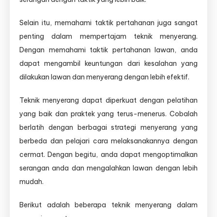
Selain itu, memahami taktik pertahanan juga sangat
penting dalam mempertajam teknik menyerang.
Dengan memahami taktik pertahanan lawan, anda
dapat mengambil keuntungan dari kesalahan yang
dilakukan lawan dan menyerang dengan lebih efektif.
Teknik menyerang dapat diperkuat dengan pelatihan
yang baik dan praktek yang terus-menerus. Cobalah
berlatih dengan berbagai strategi menyerang yang
berbeda dan pelajari cara melaksanakannya dengan
cermat. Dengan begitu, anda dapat mengoptimalkan
serangan anda dan mengalahkan lawan dengan lebih
mudah.
Berikut adalah beberapa teknik menyerang dalam