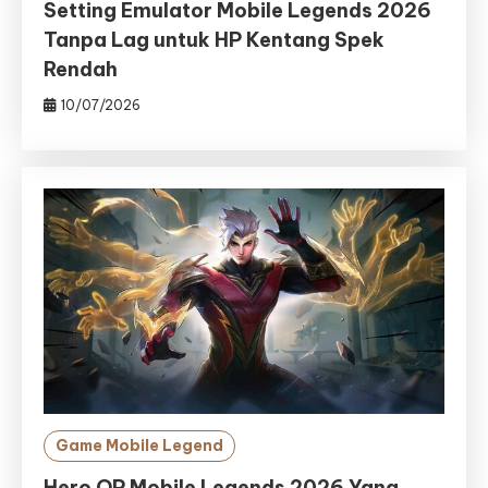
Setting Emulator Mobile Legends 2026
Tanpa Lag untuk HP Kentang Spek
Rendah
10/07/2026
Game Mobile Legend
Hero OP Mobile Legends 2026 Yang