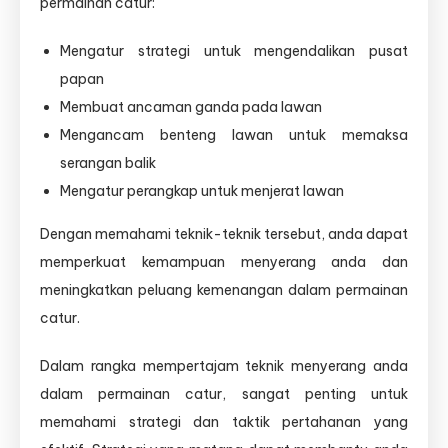
permainan catur:
Mengatur strategi untuk mengendalikan pusat
papan
Membuat ancaman ganda pada lawan
Mengancam benteng lawan untuk memaksa
serangan balik
Mengatur perangkap untuk menjerat lawan
Dengan memahami teknik-teknik tersebut, anda dapat
memperkuat kemampuan menyerang anda dan
meningkatkan peluang kemenangan dalam permainan
catur.
Dalam rangka mempertajam teknik menyerang anda
dalam permainan catur, sangat penting untuk
memahami strategi dan taktik pertahanan yang