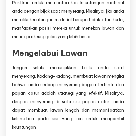
Pastikan untuk memanfaatkan keuntungan material
anda dengan bijak saat menyerang. Misalnya, jika anda
memiliki keuntungan material berupa bidak atau kuda,
manfaatkan posisi mereka untuk menekan lawan dan
mencapai keunggulan yang lebih besar.
Mengelabui Lawan
Jangan selalu menunjukkan kartu anda saat
menyerang. Kadang-kadang, membuat lawan mengira
bahwa anda sedang menyerang bagian tertentu dari
papan catur adalah strategi yang efektif. Misalnya,
dengan menyerang di satu sisi papan catur, anda
dapat membuat lawan lengah dan memanfaatkan
kelemahan pada sisi yang lain untuk mengambil
keuntungan.