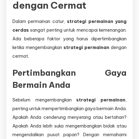
dengan Cermat
Dalam permainan catur,
strategi permainan yang
cerdas
sangat penting untuk mencapai kemenangan.
Ada beberapa faktor yang harus dipertimbangkan
ketika mengembangkan
strategi permainan
dengan
cermat.
Pertimbangkan Gaya
Bermain Anda
Sebelum mengembangkan
strategi permainan
,
penting untuk mempertimbangkan gaya bermain Anda.
Apakah Anda cenderung menyerang atau bertahan?
Apakah Anda lebih suka mengembangkan bidak atau
mengendalikan pusat papan? Dengan memahami