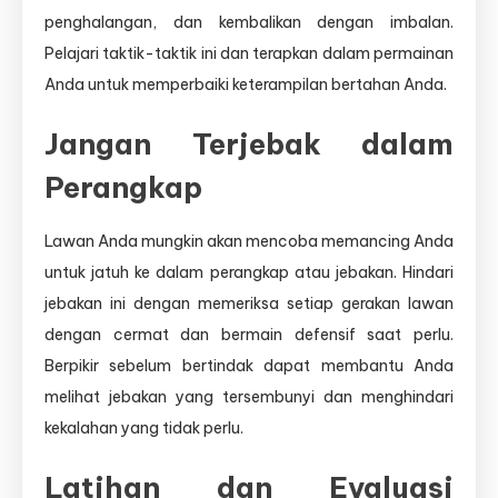
penghalangan, dan kembalikan dengan imbalan.
Pelajari taktik-taktik ini dan terapkan dalam permainan
Anda untuk memperbaiki keterampilan bertahan Anda.
Jangan Terjebak dalam
Perangkap
Lawan Anda mungkin akan mencoba memancing Anda
untuk jatuh ke dalam perangkap atau jebakan. Hindari
jebakan ini dengan memeriksa setiap gerakan lawan
dengan cermat dan bermain defensif saat perlu.
Berpikir sebelum bertindak dapat membantu Anda
melihat jebakan yang tersembunyi dan menghindari
kekalahan yang tidak perlu.
Latihan dan Evaluasi