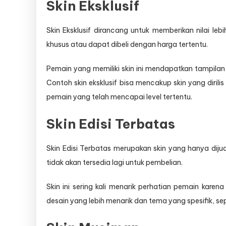
Skin Eksklusif
Skin Eksklusif dirancang untuk memberikan nilai leb
khusus atau dapat dibeli dengan harga tertentu.
Pemain yang memiliki skin ini mendapatkan tampilan 
Contoh skin eksklusif bisa mencakup skin yang diril
pemain yang telah mencapai level tertentu.
Skin Edisi Terbatas
Skin Edisi Terbatas merupakan skin yang hanya dijual
tidak akan tersedia lagi untuk pembelian.
Skin ini sering kali menarik perhatian pemain karena
desain yang lebih menarik dan tema yang spesifik, sep