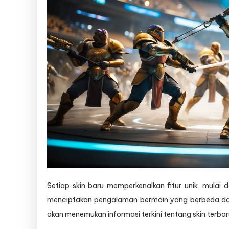
Setiap skin baru memperkenalkan fitur unik, mulai d
menciptakan pengalaman bermain yang berbeda dan 
akan menemukan informasi terkini tentang skin terbaru