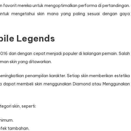
n favorit mereka untuk mengoptimalkan performa di pertandingan.
 untuk mengetahui skin mana yang paling sesuai dengan gaya
bile Legends
2016 dan dengan cepat menjadi populer di kalangan pemain. Salah
aman skin yang ditawarkan.
meningkatkan penampilan karakter. Setiap skin memberikan estetika
guna dapat membeli skin menggunakan Diamond atau Menggunakan
ori skin, seperti:
inimum.
 efek tambahan.