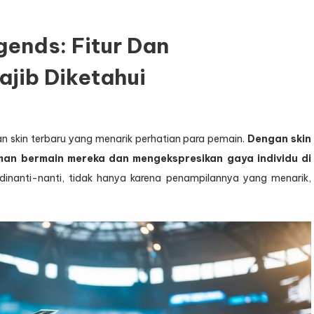
gends: Fitur Dan
jib Diketahui
n skin terbaru yang menarik perhatian para pemain.
Dengan skin
man bermain mereka dan mengekspresikan gaya individu di
 dinanti-nanti, tidak hanya karena penampilannya yang menarik,