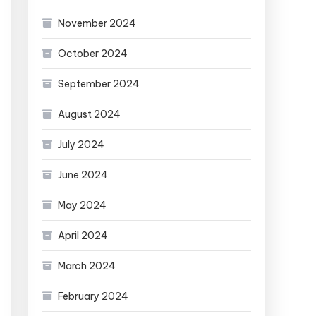
November 2024
October 2024
September 2024
August 2024
July 2024
June 2024
May 2024
April 2024
March 2024
February 2024