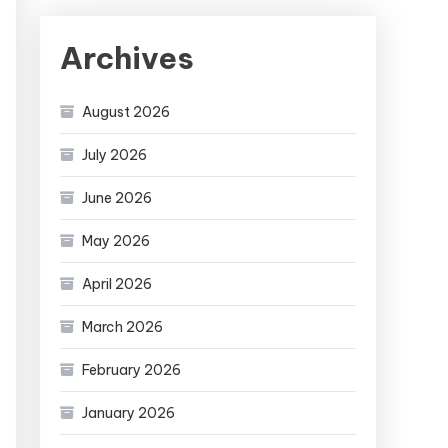
Archives
August 2026
July 2026
June 2026
May 2026
April 2026
March 2026
February 2026
January 2026