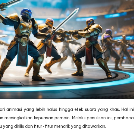
ari animasi yang lebih halus hingga efek suara yang khas. Hal ini
meningkatkan kepuasan pemain. Melalui penulisan ini, pembaca
 yang dirilis dan fitur-fitur menarik yang ditawarkan.