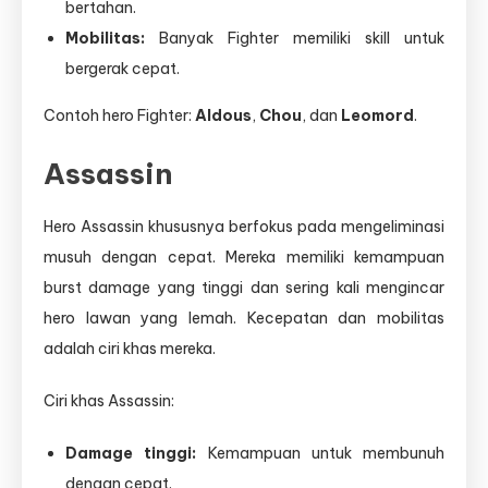
bertahan.
Mobilitas:
Banyak Fighter memiliki skill untuk
bergerak cepat.
Contoh hero Fighter:
Aldous
,
Chou
, dan
Leomord
.
Assassin
Hero Assassin khususnya berfokus pada mengeliminasi
musuh dengan cepat. Mereka memiliki kemampuan
burst damage yang tinggi dan sering kali mengincar
hero lawan yang lemah. Kecepatan dan mobilitas
adalah ciri khas mereka.
Ciri khas Assassin:
Damage tinggi:
Kemampuan untuk membunuh
dengan cepat.