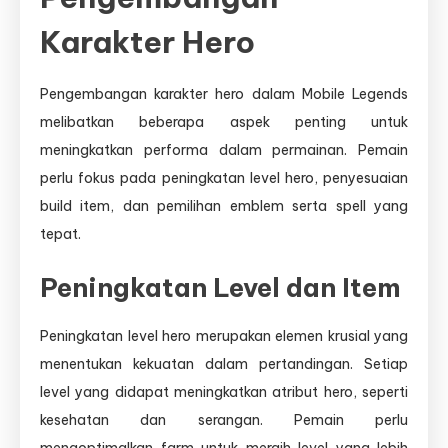
Karakter Hero
Pengembangan karakter hero dalam Mobile Legends
melibatkan beberapa aspek penting untuk
meningkatkan performa dalam permainan. Pemain
perlu fokus pada peningkatan level hero, penyesuaian
build item, dan pemilihan emblem serta spell yang
tepat.
Peningkatan Level dan Item
Peningkatan level hero merupakan elemen krusial yang
menentukan kekuatan dalam pertandingan. Setiap
level yang didapat meningkatkan atribut hero, seperti
kesehatan dan serangan. Pemain perlu
mengoptimalkan farm untuk meraih level yang lebih