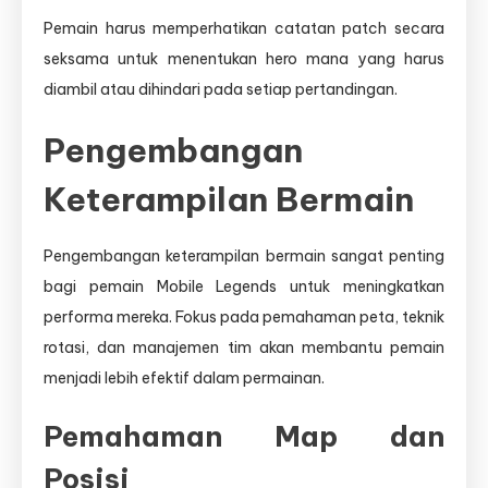
Pemain harus memperhatikan catatan patch secara
seksama untuk menentukan hero mana yang harus
diambil atau dihindari pada setiap pertandingan.
Pengembangan
Keterampilan Bermain
Pengembangan keterampilan bermain sangat penting
bagi pemain Mobile Legends untuk meningkatkan
performa mereka. Fokus pada pemahaman peta, teknik
rotasi, dan manajemen tim akan membantu pemain
menjadi lebih efektif dalam permainan.
Pemahaman Map dan
Posisi