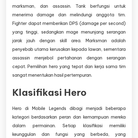
marksman, dan assassin. Tank berfungsi untuk
menerima damage dan melindungi anggota tim.
Fighter dapat memberikan DPS (damage per second)
yang tinggi, sedangkan mage menunjang serangan
jarak jauh dengan skill area. Marksman adalah
penyebab utama kerusakan kepada lawan, sementara
assassin menjebol pertahanan dengan serangan
cepat. Pemilihan hero yang tepat dan kerja sama tim
sangat menentukan hasil pertempuran.
Klasifikasi Hero
Hero di Mobile Legends dibagi menjadi beberapa
kategori berdasarkan peran dan kemampuan mereka
dalam permainan. Setiap klasifikasi memiliki
keunggulan dan fungsi yang berbeda, yang