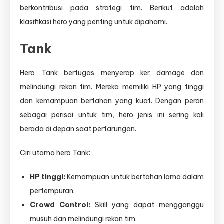
berkontribusi pada strategi tim. Berikut adalah
klasifikasi hero yang penting untuk dipahami.
Tank
Hero Tank bertugas menyerap ker damage dan
melindungi rekan tim. Mereka memiliki HP yang tinggi
dan kemampuan bertahan yang kuat. Dengan peran
sebagai perisai untuk tim, hero jenis ini sering kali
berada di depan saat pertarungan.
Ciri utama hero Tank:
HP tinggi:
Kemampuan untuk bertahan lama dalam
pertempuran.
Crowd Control:
Skill yang dapat mengganggu
musuh dan melindungi rekan tim.