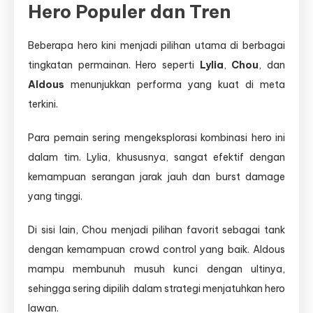
Hero Populer dan Tren
Beberapa hero kini menjadi pilihan utama di berbagai
tingkatan permainan. Hero seperti
Lylia
,
Chou
, dan
Aldous
menunjukkan performa yang kuat di meta
terkini.
Para pemain sering mengeksplorasi kombinasi hero ini
dalam tim. Lylia, khususnya, sangat efektif dengan
kemampuan serangan jarak jauh dan burst damage
yang tinggi.
Di sisi lain, Chou menjadi pilihan favorit sebagai tank
dengan kemampuan crowd control yang baik. Aldous
mampu membunuh musuh kunci dengan ultinya,
sehingga sering dipilih dalam strategi menjatuhkan hero
lawan.