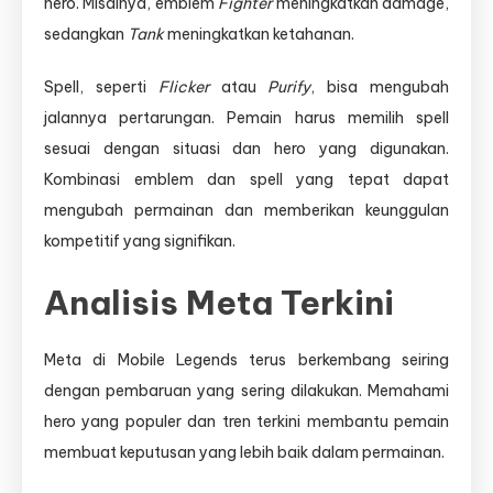
hero. Misalnya, emblem
Fighter
meningkatkan damage,
sedangkan
Tank
meningkatkan ketahanan.
Spell, seperti
Flicker
atau
Purify
, bisa mengubah
jalannya pertarungan. Pemain harus memilih spell
sesuai dengan situasi dan hero yang digunakan.
Kombinasi emblem dan spell yang tepat dapat
mengubah permainan dan memberikan keunggulan
kompetitif yang signifikan.
Analisis Meta Terkini
Meta di Mobile Legends terus berkembang seiring
dengan pembaruan yang sering dilakukan. Memahami
hero yang populer dan tren terkini membantu pemain
membuat keputusan yang lebih baik dalam permainan.