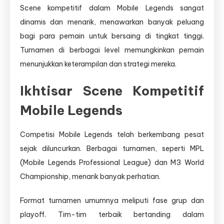
Scene kompetitif dalam Mobile Legends sangat
dinamis dan menarik, menawarkan banyak peluang
bagi para pemain untuk bersaing di tingkat tinggi.
Turnamen di berbagai level memungkinkan pemain
menunjukkan keterampilan dan strategi mereka.
Ikhtisar Scene Kompetitif
Mobile Legends
Competisi Mobile Legends telah berkembang pesat
sejak diluncurkan. Berbagai turnamen, seperti MPL
(Mobile Legends Professional League) dan M3 World
Championship, menarik banyak perhatian.
Format turnamen umumnya meliputi fase grup dan
playoff. Tim-tim terbaik bertanding dalam