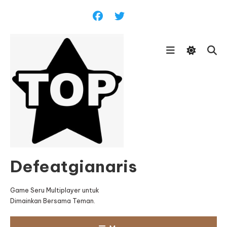
Skip
To
Content
Defeatgianaris
Game Seru Multiplayer untuk
Dimainkan Bersama Teman.