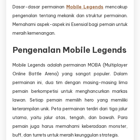
Dasar-dasar permainan
Mobile Legends
mencakup
pengenalan tentang mekanik dan struktur permainan.
Memahami aspek-aspek ini Esensial bagi pemain untuk
meraih kemenangan.
Pengenalan Mobile Legends
Mobile Legends adalah permainan MOBA (Multiplayer
Online Battle Arena) yang sangat populer. Dalam
permainan ini, dua tim dengan masing-masing lima
pemain berkompetisi untuk menghancurkan markas
lawan. Setiap pemain memilih hero yang memiliki
keterampilan unik. Peta permainan terdiri dari tiga jalur
utama, yaitu jalur atas, tengah, dan bawah. Para
pemain juga harus memahami keberadaan monster,
buff, dan turrets untuk meraih keunggulan strategis.