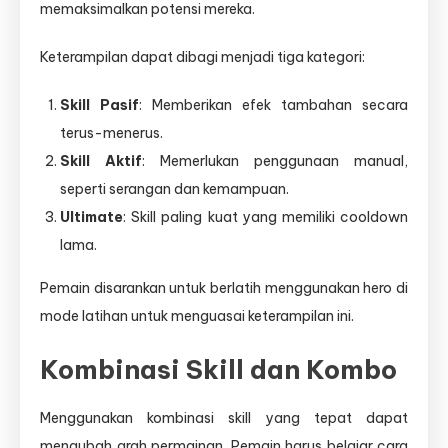
memaksimalkan potensi mereka.
Keterampilan dapat dibagi menjadi tiga kategori:
Skill Pasif
: Memberikan efek tambahan secara
terus-menerus.
Skill Aktif
: Memerlukan penggunaan manual,
seperti serangan dan kemampuan.
Ultimate
: Skill paling kuat yang memiliki cooldown
lama.
Pemain disarankan untuk berlatih menggunakan hero di
mode latihan untuk menguasai keterampilan ini.
Kombinasi Skill dan Kombo
Menggunakan kombinasi skill yang tepat dapat
mengubah arah permainan. Pemain harus belajar cara