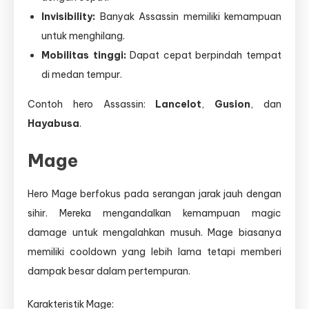
Invisibility:
Banyak Assassin memiliki kemampuan
untuk menghilang.
Mobilitas tinggi:
Dapat cepat berpindah tempat
di medan tempur.
Contoh hero Assassin:
Lancelot
,
Gusion
, dan
Hayabusa
.
Mage
Hero Mage berfokus pada serangan jarak jauh dengan
sihir. Mereka mengandalkan kemampuan magic
damage untuk mengalahkan musuh. Mage biasanya
memiliki cooldown yang lebih lama tetapi memberi
dampak besar dalam pertempuran.
Karakteristik Mage: