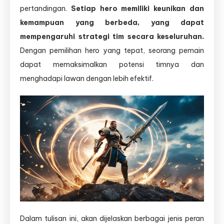
pertandingan.
Setiap hero memiliki keunikan dan
kemampuan yang berbeda, yang dapat
mempengaruhi strategi tim secara keseluruhan.
Dengan pemilihan hero yang tepat, seorang pemain
dapat memaksimalkan potensi timnya dan
menghadapi lawan dengan lebih efektif.
Dalam tulisan ini, akan dijelaskan berbagai jenis peran