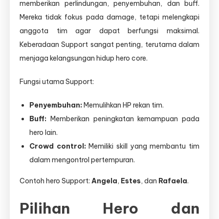
memberikan perlindungan, penyembuhan, dan buff.
Mereka tidak fokus pada damage, tetapi melengkapi
anggota tim agar dapat berfungsi maksimal.
Keberadaan Support sangat penting, terutama dalam
menjaga kelangsungan hidup hero core.
Fungsi utama Support:
Penyembuhan:
Memulihkan HP rekan tim.
Buff:
Memberikan peningkatan kemampuan pada
hero lain.
Crowd control:
Memiliki skill yang membantu tim
dalam mengontrol pertempuran.
Contoh hero Support:
Angela
,
Estes
, dan
Rafaela
.
Pilihan Hero dan