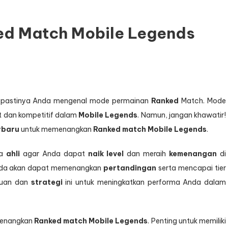
d Match Mobile Legends
 pastinya Anda mengenal mode permainan
Ranked
Match. Mode
it dan kompetitif dalam
Mobile Legends
. Namun, jangan khawatir!
rbaru
untuk memenangkan
Ranked match Mobile Legends
.
ra
ahli
agar Anda dapat
naik level
dan meraih
kemenangan
di
 Anda akan dapat memenangkan
pertandingan
serta mencapai tier
nduan dan
strategi
ini untuk meningkatkan performa Anda dalam
menangkan
Ranked match Mobile Legends
. Penting untuk memiliki