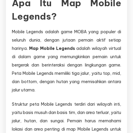
Apa Itu Map Mobile
Legends?
Mobile Legends adalah game MOBA yang populer di
seluruh dunia, dengan jutaan pemain aktif setiap
harinya.
Map Mobile Legends
adalah wilayah virtual
di dalam game yang memungkinkan pemain untuk
bergerak dan berinteraksi dengan lingkungan game.
Peta Mobile Legends memiliki tiga jalur, yaitu top, mid,
dan bottom, dengan hutan yang memisahkan antara
jalur utama.
Struktur peta Mobile Legends terdiri dari wilayah inti,
yaitu basis musuh dan basis tim, dan area terluar, yaitu
jalur, hutan, dan sungai. Pemain harus memahami
lokasi dan area penting di map Mobile Legends untuk