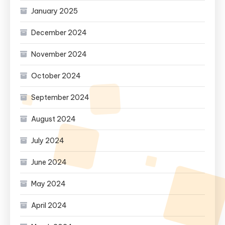
January 2025
December 2024
November 2024
October 2024
September 2024
August 2024
July 2024
June 2024
May 2024
April 2024