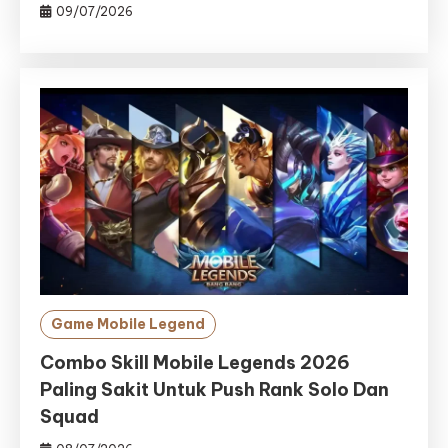
09/07/2026
Game Mobile Legend
Combo Skill Mobile Legends 2026
Paling Sakit Untuk Push Rank Solo Dan
Squad