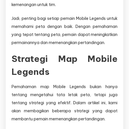
kemenangan untuk tim.
Jadi, penting bagi setiap pemain Mobile Legends untuk
memahami peta dengan baik. Dengan pemahaman
yang tepat tentang peta, pemain dapat meningkatkan
permainannya dan memenangkan pertandingan.
Strategi Map Mobile
Legends
Pemahaman map Mobile Legends bukan hanya
tentang mengetahui tata letak peta, tetapi juga
tentang strategi yang efektif. Dalam artikel ini, kami
akan membagikan beberapa strategi yang dapat
membantu pemain memenangkan pertandingan.