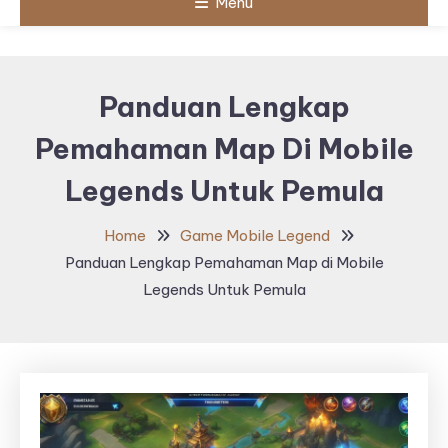
Menu
Panduan Lengkap
Pemahaman Map Di Mobile
Legends Untuk Pemula
Home
Game Mobile Legend
Panduan Lengkap Pemahaman Map di Mobile
Legends Untuk Pemula