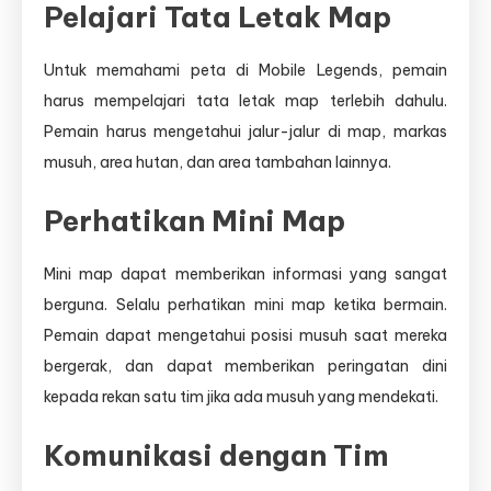
Pelajari Tata Letak Map
Untuk memahami peta di Mobile Legends, pemain
harus mempelajari tata letak map terlebih dahulu.
Pemain harus mengetahui jalur-jalur di map, markas
musuh, area hutan, dan area tambahan lainnya.
Perhatikan Mini Map
Mini map dapat memberikan informasi yang sangat
berguna. Selalu perhatikan mini map ketika bermain.
Pemain dapat mengetahui posisi musuh saat mereka
bergerak, dan dapat memberikan peringatan dini
kepada rekan satu tim jika ada musuh yang mendekati.
Komunikasi dengan Tim