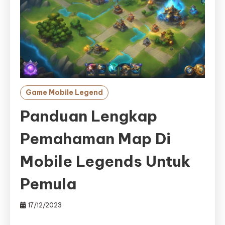
Game Mobile Legend
Panduan Lengkap
Pemahaman Map Di
Mobile Legends Untuk
Pemula
17/12/2023