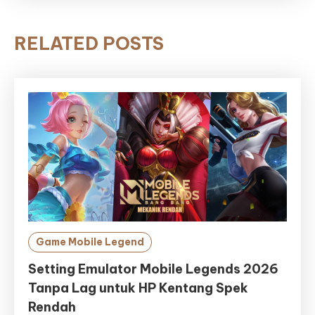
RELATED POSTS
Game Mobile Legend
Setting Emulator Mobile Legends 2026
Tanpa Lag untuk HP Kentang Spek
Rendah