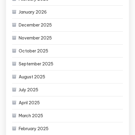
January 2026
December 2025
November 2025
October 2025
September 2025
August 2025
July 2025
April 2025
March 2025
February 2025