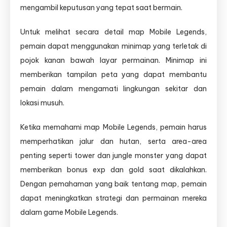
mengambil keputusan yang tepat saat bermain.
Untuk melihat secara detail map Mobile Legends,
pemain dapat menggunakan minimap yang terletak di
pojok kanan bawah layar permainan. Minimap ini
memberikan tampilan peta yang dapat membantu
pemain dalam mengamati lingkungan sekitar dan
lokasi musuh.
Ketika memahami map Mobile Legends, pemain harus
memperhatikan jalur dan hutan, serta area-area
penting seperti tower dan jungle monster yang dapat
memberikan bonus exp dan gold saat dikalahkan.
Dengan pemahaman yang baik tentang map, pemain
dapat meningkatkan strategi dan permainan mereka
dalam game Mobile Legends.