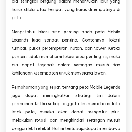
dia seringkali bingung dalam menentukan jalur yang
harus dilalui atau tempat yang harus ditempatinya di
peta.
Mengetahui lokasi area penting pada peta Mobile
Legends juga sangat penting. Contohnya, lokasi
tumbal, pusat pertempuran, hutan, dan tower. Ketika
pemain tidak memahami lokasi area penting ini, maka
dia dapat terjebak dalam serangan musuh dan
kehilangan kesempatan untuk menyerang lawan.
Pemahaman yang tepat tentang peta Mobile Legends
juga dapat meningkatkan strategi tim dalam
permainan. Ketika setiap anggota tim memahami tata
letak peta, mereka akan dapat mengatur jalur,
melakukan rotasi, dan menghindari serangan musuh
dengan lebih efektif. Hal ini tentu saja dapat membawa