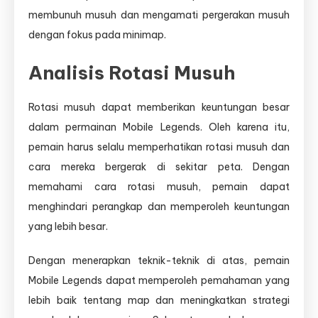
membunuh musuh dan mengamati pergerakan musuh
dengan fokus pada minimap.
Analisis Rotasi Musuh
Rotasi musuh dapat memberikan keuntungan besar
dalam permainan Mobile Legends. Oleh karena itu,
pemain harus selalu memperhatikan rotasi musuh dan
cara mereka bergerak di sekitar peta. Dengan
memahami cara rotasi musuh, pemain dapat
menghindari perangkap dan memperoleh keuntungan
yang lebih besar.
Dengan menerapkan teknik-teknik di atas, pemain
Mobile Legends dapat memperoleh pemahaman yang
lebih baik tentang map dan meningkatkan strategi