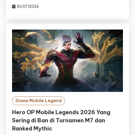
10/07/2026
Game Mobile Legend
Hero OP Mobile Legends 2026 Yang
Sering di Ban di Turnamen M7 dan
Ranked Mythic