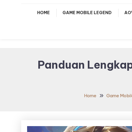
HOME
GAME MOBILE LEGEND
AO
Panduan Lengkap
Home
Game Mobil