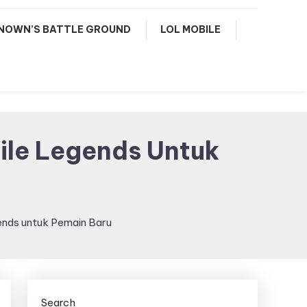
NOWN’S BATTLE GROUND
LOL MOBILE
le Legends Untuk
nds untuk Pemain Baru
Search