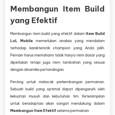
Membangun Item Build
yang Efektif
Membangun item build yang efektif dalam
Item Build
LoL Mobile
memerlukan analisis yang mendalam
terhadap karakteristik champion yang Anda pilih.
Pemain harus memahami tidak hanya item dasar yang
diperlukan tetapi juga item tambahan yang sesuai
dengan dinamika pertandingan.
Penting untuk melacak perkembangan permainan.
Sebuah build yang optimal dapat dipengaruhi oleh
kekuatan musuh dan kebutuhan tim. Keterampilan
untuk beradaptasi akan sangat mendukung dalam
Membangun Item Efektif
selama permainan.