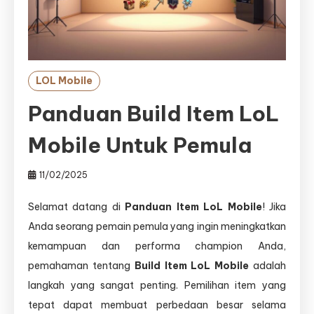
LOL Mobile
Panduan Build Item LoL
Mobile Untuk Pemula
11/02/2025
Selamat datang di
Panduan Item LoL Mobile
! Jika
Anda seorang pemain pemula yang ingin meningkatkan
kemampuan dan performa champion Anda,
pemahaman tentang
Build Item LoL Mobile
adalah
langkah yang sangat penting. Pemilihan item yang
tepat dapat membuat perbedaan besar selama