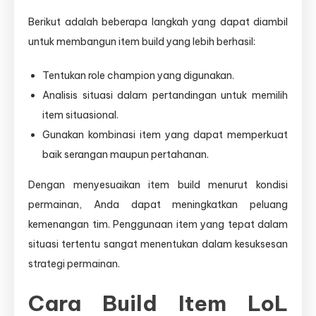
Berikut adalah beberapa langkah yang dapat diambil
untuk membangun item build yang lebih berhasil:
Tentukan role champion yang digunakan.
Analisis situasi dalam pertandingan untuk memilih
item situasional.
Gunakan kombinasi item yang dapat memperkuat
baik serangan maupun pertahanan.
Dengan menyesuaikan item build menurut kondisi
permainan, Anda dapat meningkatkan peluang
kemenangan tim. Penggunaan item yang tepat dalam
situasi tertentu sangat menentukan dalam kesuksesan
strategi permainan.
Cara Build Item LoL