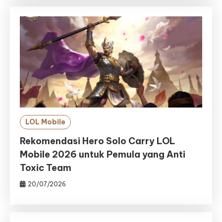
LOL Mobile
Rekomendasi Hero Solo Carry LOL
Mobile 2026 untuk Pemula yang Anti
Toxic Team
20/07/2026