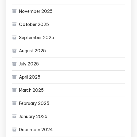
November 2025
October 2025
September 2025
August 2025
July 2025
April 2025
March 2025
February 2025
January 2025
December 2024