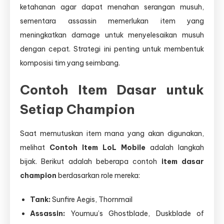
ketahanan agar dapat menahan serangan musuh,
sementara assassin memerlukan item yang
meningkatkan damage untuk menyelesaikan musuh
dengan cepat. Strategi ini penting untuk membentuk
komposisi tim yang seimbang.
Contoh Item Dasar untuk
Setiap Champion
Saat memutuskan item mana yang akan digunakan,
melihat
Contoh Item LoL Mobile
adalah langkah
bijak. Berikut adalah beberapa contoh
item dasar
champion
berdasarkan role mereka:
Tank:
Sunfire Aegis, Thornmail
Assassin:
Youmuu’s Ghostblade, Duskblade of