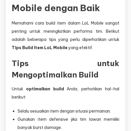
Mobile dengan Baik
Memahami cara build item dalam LoL Mobile sangat
penting untuk meningkatkan performa tim. Berikut
adalah beberapa tips yang perlu diperhatikan untuk
Tips Build Item LoL Mobile
yang efektif.
Tips untuk
Mengoptimalkan Build
Untuk
optimalkan build
Anda, perhatikan hal-hal
berikut:
Selalu sesuaikan item dengan situasi permainan.
Gunakan item defensive jika tim lawan memiliki
banyak burst damage.