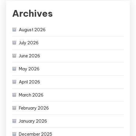
Archives
August 2026
July 2026
June 2026
May 2026
April 2026
March 2026
February 2026
January 2026
December 2025