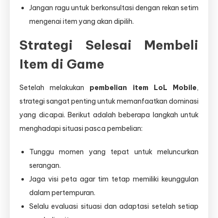
Jangan ragu untuk berkonsultasi dengan rekan setim
mengenai item yang akan dipilih.
Strategi Selesai Membeli
Item di Game
Setelah melakukan
pembelian item LoL Mobile
,
strategi sangat penting untuk memanfaatkan dominasi
yang dicapai. Berikut adalah beberapa langkah untuk
menghadapi situasi pasca pembelian:
Tunggu momen yang tepat untuk meluncurkan
serangan.
Jaga visi peta agar tim tetap memiliki keunggulan
dalam pertempuran.
Selalu evaluasi situasi dan adaptasi setelah setiap