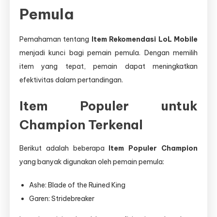
Pemula
Pemahaman tentang
Item Rekomendasi LoL Mobile
menjadi kunci bagi pemain pemula. Dengan memilih
item yang tepat, pemain dapat meningkatkan
efektivitas dalam pertandingan.
Item Populer untuk
Champion Terkenal
Berikut adalah beberapa
Item Populer Champion
yang banyak digunakan oleh pemain pemula:
Ashe: Blade of the Ruined King
Garen: Stridebreaker