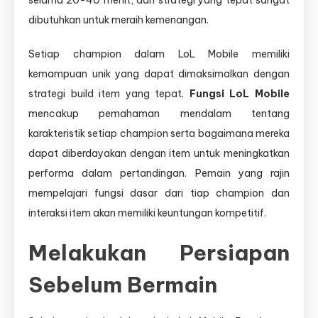
dibutuhkan untuk meraih kemenangan.
Setiap champion dalam LoL Mobile memiliki
kemampuan unik yang dapat dimaksimalkan dengan
strategi build item yang tepat.
Fungsi LoL Mobile
mencakup pemahaman mendalam tentang
karakteristik setiap champion serta bagaimana mereka
dapat diberdayakan dengan item untuk meningkatkan
performa dalam pertandingan. Pemain yang rajin
mempelajari fungsi dasar dari tiap champion dan
interaksi item akan memiliki keuntungan kompetitif.
Melakukan Persiapan
Sebelum Bermain