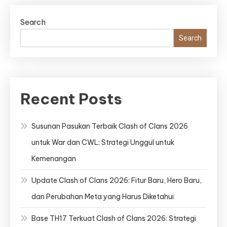
Search
Search
Recent Posts
Susunan Pasukan Terbaik Clash of Clans 2026
untuk War dan CWL: Strategi Unggul untuk
Kemenangan
Update Clash of Clans 2026: Fitur Baru, Hero Baru,
dan Perubahan Meta yang Harus Diketahui
Base TH17 Terkuat Clash of Clans 2026: Strategi