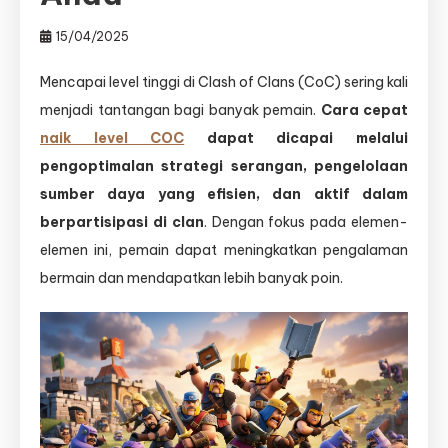
15/04/2025
Mencapai level tinggi di Clash of Clans (CoC) sering kali
menjadi tantangan bagi banyak pemain.
Cara cepat
naik level COC
dapat dicapai melalui
pengoptimalan strategi serangan, pengelolaan
sumber daya yang efisien, dan aktif dalam
berpartisipasi di clan
. Dengan fokus pada elemen-
elemen ini, pemain dapat meningkatkan pengalaman
bermain dan mendapatkan lebih banyak poin.