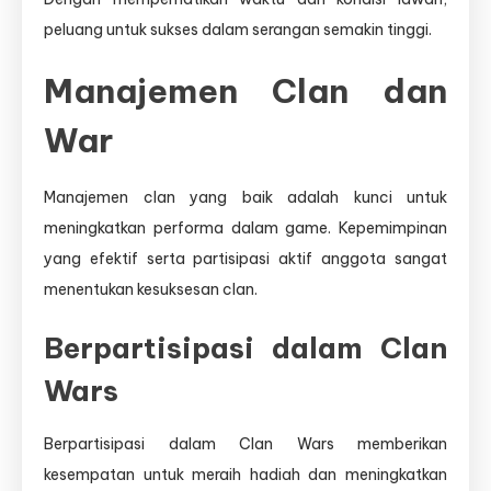
peluang untuk sukses dalam serangan semakin tinggi.
Manajemen Clan dan
War
Manajemen clan yang baik adalah kunci untuk
meningkatkan performa dalam game. Kepemimpinan
yang efektif serta partisipasi aktif anggota sangat
menentukan kesuksesan clan.
Berpartisipasi dalam Clan
Wars
Berpartisipasi dalam Clan Wars memberikan
kesempatan untuk meraih hadiah dan meningkatkan