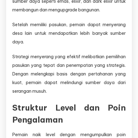
sumber daya seperti emas, elixir, dan dark elixir untuk
membangun dan mengupgrade bangunan.
Setelah memiliki pasukan, pemain dapat menyerang
desa lain untuk mendapatkan lebih banyak sumber
daya.
Strategi menyerang yang efektif melibatkan pemilihan
pasukan yang tepat dan penempatan yang strategis.
Dengan melengkapi basis dengan pertahanan yang
kuat, pemain dapat melindungi sumber daya dari
serangan musuh.
Struktur Level dan Poin
Pengalaman
Pemain naik level dengan mengumpulkan poin