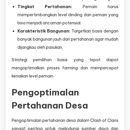
Tingkat Pertahanan:
Pemain harus
mempertimbangkan level dinding dan pemain yang
bisa menjadi ancaman potensial.
Karakteristik Bangunan:
Targetkan basis dengan
banyak bangunan jauh dari pertahanan agar mudah
dijangkau oleh pasukan.
Strategi pemilihan basis yang tepat dapat
mengoptimalkan proses farming dan mempercepat
kenaikan level pemain.
Pengoptimalan
Pertahanan Desa
Pengoptimalan pertahanan desa dalam Clash of Clans
sangat penting untuk melindungi sumber daya dan