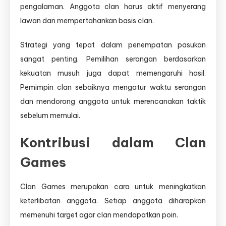
pengalaman. Anggota clan harus aktif menyerang
lawan dan mempertahankan basis clan.
Strategi yang tepat dalam penempatan pasukan
sangat penting. Pemilihan serangan berdasarkan
kekuatan musuh juga dapat memengaruhi hasil.
Pemimpin clan sebaiknya mengatur waktu serangan
dan mendorong anggota untuk merencanakan taktik
sebelum memulai.
Kontribusi dalam Clan
Games
Clan Games merupakan cara untuk meningkatkan
keterlibatan anggota. Setiap anggota diharapkan
memenuhi target agar clan mendapatkan poin.