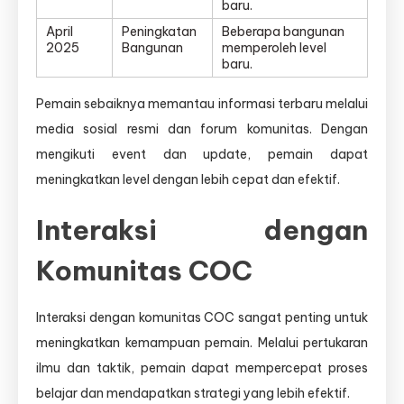
baru.
April
Peningkatan
Beberapa bangunan
2025
Bangunan
memperoleh level
baru.
Pemain sebaiknya memantau informasi terbaru melalui
media sosial resmi dan forum komunitas. Dengan
mengikuti event dan update, pemain dapat
meningkatkan level dengan lebih cepat dan efektif.
Interaksi dengan
Komunitas COC
Interaksi dengan komunitas COC sangat penting untuk
meningkatkan kemampuan pemain. Melalui pertukaran
ilmu dan taktik, pemain dapat mempercepat proses
belajar dan mendapatkan strategi yang lebih efektif.