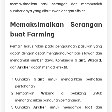
memaksimalkan hasil serangan dan memperoleh
sumber daya yang dibutuhkan dengan efisien.
Memaksimalkan Serangan
buat Farming
Pemain harus fokus pada penggunaan pasukan yang
dapat dengan cepat menghancurkan basis lawan dan
mengambil sumber daya. Kombinasi
Giant
,
Wizard
,
dan
Archer
dapat menjadi efektif.
Gunakan
Giant
untuk mengalihkan perhatian
pertahanan.
Tempatkan
Wizard
di belakang untuk
menghancurkan bangunan pertahanan.
Gunakan
Archer
untuk mengambil loot dari