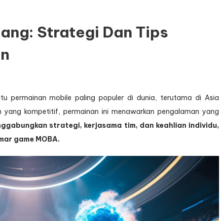
ang: Strategi Dan Tips
an
u permainan mobile paling populer di dunia, terutama di Asia
 yang kompetitif, permainan ini menawarkan pengalaman yang
ggabungkan strategi, kerjasama tim, dan keahlian individu,
emar game MOBA.