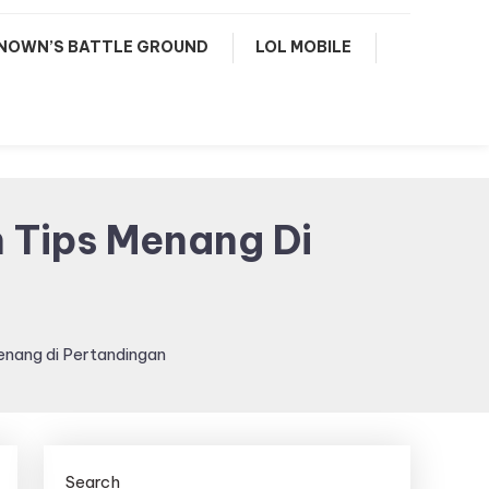
NOWN’S BATTLE GROUND
LOL MOBILE
 Tips Menang Di
enang di Pertandingan
Search