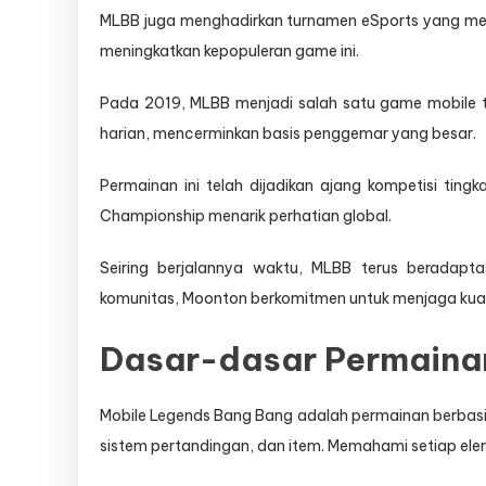
MLBB juga menghadirkan turnamen eSports yang mena
meningkatkan kepopuleran game ini.
Pada 2019, MLBB menjadi salah satu game mobile ter
harian, mencerminkan basis penggemar yang besar.
Permainan ini telah dijadikan ajang kompetisi ting
Championship menarik perhatian global.
Seiring berjalannya waktu, MLBB terus beradapta
komunitas, Moonton berkomitmen untuk menjaga kual
Dasar-dasar Permaina
Mobile Legends Bang Bang adalah permainan berbas
sistem pertandingan, dan item. Memahami setiap ele