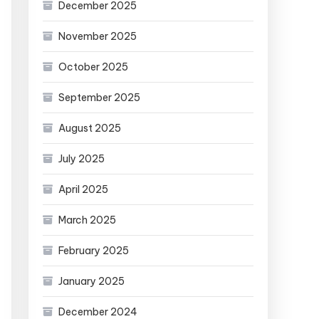
December 2025
November 2025
October 2025
September 2025
August 2025
July 2025
April 2025
March 2025
February 2025
January 2025
December 2024