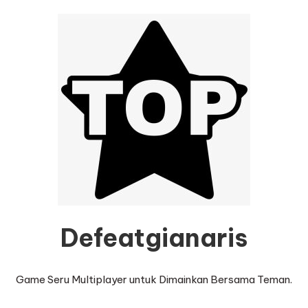
Defeatgianaris
Game Seru Multiplayer untuk Dimainkan Bersama Teman.