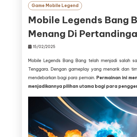
Game Mobile Legend
Mobile Legends Bang B
Menang Di Pertanding
15/02/2025
Mobile Legends Bang Bang telah menjadi salah sat
Tenggara. Dengan gameplay yang menarik dan tim
mendebarkan bagi para pemain.
Permainan ini men
menjadikannya pilihan utama bagi para pengg