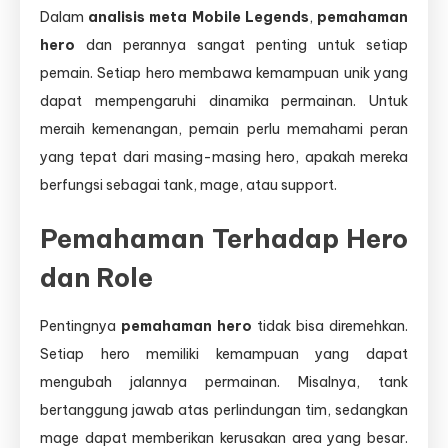
Dalam
analisis meta Mobile Legends
,
pemahaman
hero
dan perannya sangat penting untuk setiap
pemain. Setiap hero membawa kemampuan unik yang
dapat mempengaruhi dinamika permainan. Untuk
meraih kemenangan, pemain perlu memahami peran
yang tepat dari masing-masing hero, apakah mereka
berfungsi sebagai tank, mage, atau support.
Pemahaman Terhadap Hero
dan Role
Pentingnya
pemahaman hero
tidak bisa diremehkan.
Setiap hero memiliki kemampuan yang dapat
mengubah jalannya permainan. Misalnya, tank
bertanggung jawab atas perlindungan tim, sedangkan
mage dapat memberikan kerusakan area yang besar.