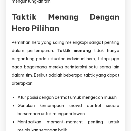
menguntungkan tim.
Taktik Menang Dengan
Hero Pilihan
Pemilihan hero yang saling melengkapi sangat penting
dalam pertempuran.
Taktik menang
tidak hanya
bergantung pada kekuatan individual hero, tetapi juga
pada bagaimana mereka berinteraksi satu sama lain
dalam tim. Berikut adalah beberapa taktik yang dapat
diterapkan:
Atur posisi dengan cermat untuk mengecoh musuh.
Gunakan kemampuan crowd control secara
bersamaan untuk mengunci lawan.
Manfaatkan moment-moment penting untuk
melakukan serangan balik.