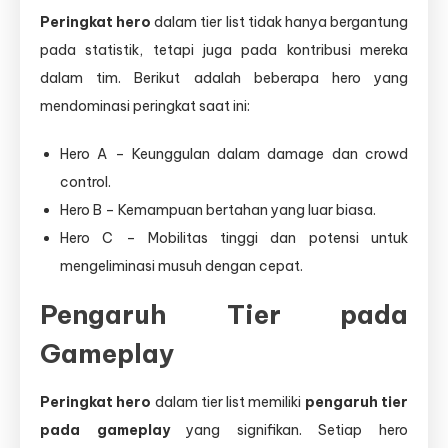
Peringkat hero
dalam tier list tidak hanya bergantung
pada statistik, tetapi juga pada kontribusi mereka
dalam tim. Berikut adalah beberapa hero yang
mendominasi peringkat saat ini:
Hero A – Keunggulan dalam damage dan crowd
control.
Hero B – Kemampuan bertahan yang luar biasa.
Hero C – Mobilitas tinggi dan potensi untuk
mengeliminasi musuh dengan cepat.
Pengaruh Tier pada
Gameplay
Peringkat hero
dalam tier list memiliki
pengaruh tier
pada gameplay
yang signifikan. Setiap hero