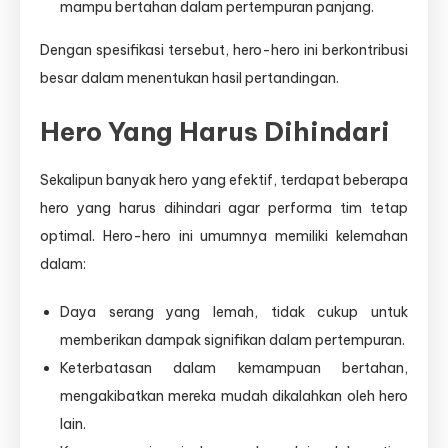
mampu bertahan dalam pertempuran panjang.
Dengan spesifikasi tersebut, hero-hero ini berkontribusi
besar dalam menentukan hasil pertandingan.
Hero Yang Harus Dihindari
Sekalipun banyak hero yang efektif, terdapat beberapa
hero yang harus dihindari agar performa tim tetap
optimal. Hero-hero ini umumnya memiliki kelemahan
dalam:
Daya serang yang lemah, tidak cukup untuk
memberikan dampak signifikan dalam pertempuran.
Keterbatasan dalam kemampuan bertahan,
mengakibatkan mereka mudah dikalahkan oleh hero
lain.