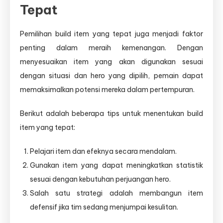
Tepat
Pemilihan build item yang tepat juga menjadi faktor
penting dalam meraih kemenangan. Dengan
menyesuaikan item yang akan digunakan sesuai
dengan situasi dan hero yang dipilih, pemain dapat
memaksimalkan potensi mereka dalam pertempuran.
Berikut adalah beberapa tips untuk menentukan build
item yang tepat:
Pelajari item dan efeknya secara mendalam.
Gunakan item yang dapat meningkatkan statistik
sesuai dengan kebutuhan perjuangan hero.
Salah satu strategi adalah membangun item
defensif jika tim sedang menjumpai kesulitan.