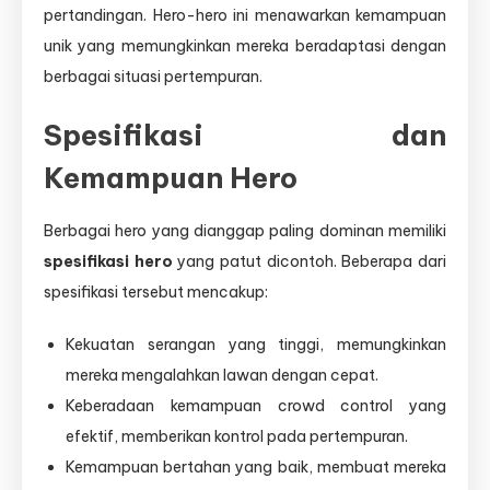
pertandingan. Hero-hero ini menawarkan kemampuan
unik yang memungkinkan mereka beradaptasi dengan
berbagai situasi pertempuran.
Spesifikasi dan
Kemampuan Hero
Berbagai hero yang dianggap paling dominan memiliki
spesifikasi hero
yang patut dicontoh. Beberapa dari
spesifikasi tersebut mencakup:
Kekuatan serangan yang tinggi, memungkinkan
mereka mengalahkan lawan dengan cepat.
Keberadaan kemampuan crowd control yang
efektif, memberikan kontrol pada pertempuran.
Kemampuan bertahan yang baik, membuat mereka