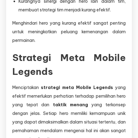
Kurangnya sinergi dengan hero lain dalam tim,
membuat strategi tim menjadi kurang efektif.
Menghindari hero yang kurang efektif sangat penting
untuk meningkatkan peluang kemenangan dalam
permainan.
Strategi Meta Mobile
Legends
Menciptakan
strategi meta Mobile Legends
yang
efektif memerlukan perhatian terhadap pemilihan hero
yang tepat dan
taktik menang
yang terkonsep
dengan jelas. Setiap hero memiliki kemampuan unik
yang dapat dimaksimalkan dalam situasi tertentu, dan
pemahaman mendalam mengenai hal ini akan sangat