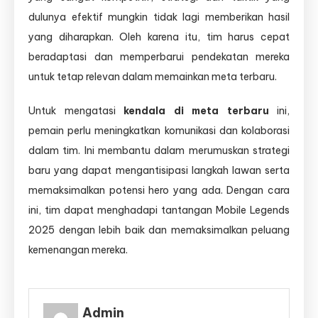
dulunya efektif mungkin tidak lagi memberikan hasil
yang diharapkan. Oleh karena itu, tim harus cepat
beradaptasi dan memperbarui pendekatan mereka
untuk tetap relevan dalam memainkan meta terbaru.
Untuk mengatasi
kendala di meta terbaru
ini,
pemain perlu meningkatkan komunikasi dan kolaborasi
dalam tim. Ini membantu dalam merumuskan strategi
baru yang dapat mengantisipasi langkah lawan serta
memaksimalkan potensi hero yang ada. Dengan cara
ini, tim dapat menghadapi tantangan Mobile Legends
2025 dengan lebih baik dan memaksimalkan peluang
kemenangan mereka.
Admin