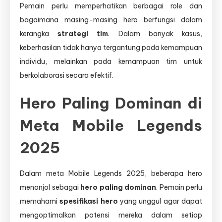
Pemain perlu memperhatikan berbagai role dan
bagaimana masing-masing hero berfungsi dalam
kerangka
strategi tim
. Dalam banyak kasus,
keberhasilan tidak hanya tergantung pada kemampuan
individu, melainkan pada kemampuan tim untuk
berkolaborasi secara efektif.
Hero Paling Dominan di
Meta Mobile Legends
2025
Dalam meta Mobile Legends 2025, beberapa hero
menonjol sebagai
hero paling dominan
. Pemain perlu
memahami
spesifikasi hero
yang unggul agar dapat
mengoptimalkan potensi mereka dalam setiap