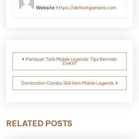
Website
https://defeatgianaris.com
Post
Panduan Tank Mobile Legends: Tips Bermain
Efektif
navigation
Domination Combo Skill Hero Mobile Legends
RELATED POSTS