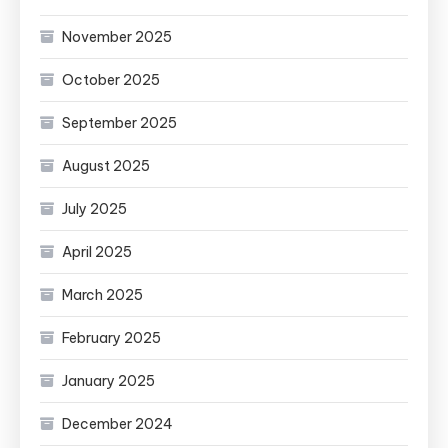
November 2025
October 2025
September 2025
August 2025
July 2025
April 2025
March 2025
February 2025
January 2025
December 2024