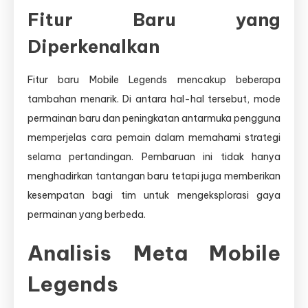
Fitur Baru yang
Diperkenalkan
Fitur baru Mobile Legends mencakup beberapa
tambahan menarik. Di antara hal-hal tersebut, mode
permainan baru dan peningkatan antarmuka pengguna
memperjelas cara pemain dalam memahami strategi
selama pertandingan. Pembaruan ini tidak hanya
menghadirkan tantangan baru tetapi juga memberikan
kesempatan bagi tim untuk mengeksplorasi gaya
permainan yang berbeda.
Analisis Meta Mobile
Legends