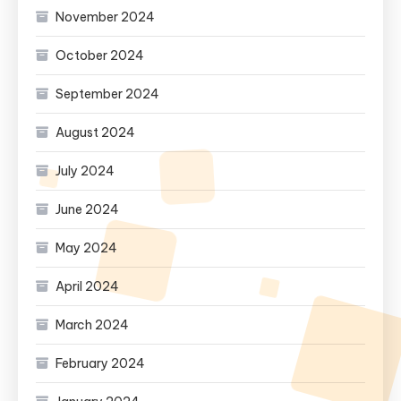
November 2024
October 2024
September 2024
August 2024
July 2024
June 2024
May 2024
April 2024
March 2024
February 2024