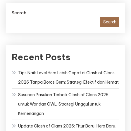
Search
Search
Recent Posts
Tips Naik Level Hero Lebih Cepat di Clash of Clans
2026 Tanpa Boros Gem: Strategi Efektif dan Hemat
Susunan Pasukan Terbaik Clash of Clans 2026
untuk War dan CWL: Strategi Unggul untuk
Kemenangan
Update Clash of Clans 2026: Fitur Baru, Hero Baru,