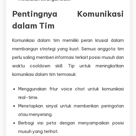
Pentingnya Komunikasi
dalam Tim
Komunikasi dalam tim memiliki peran krusial dalam
membangun strategi yang kuat. Semua anggota tim
perlu saling memberi informasi terkait posisi musuh dan
waktu cooldown skill. Tip untuk meningkatkan
komunikasi dalam tim termasuk:
Menggunakan fitur voice chat untuk komunikasi
real-time.
Menetapkan sinyal untuk memberikan peringatan
atau menyerang.
Berbagi visi peta dengan menyampaikan posisi
musuh yang terihat.