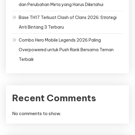
dan Perubahan Meta yang Harus Diketahui
Base TH17 Terkuat Clash of Clans 2026: Strategi
Anti Bintang 3 Terbaru
Combo Hero Mobile Legends 2026 Paling
Overpowered untuk Push Rank Bersama Teman
Terbaik
Recent Comments
No comments to show.