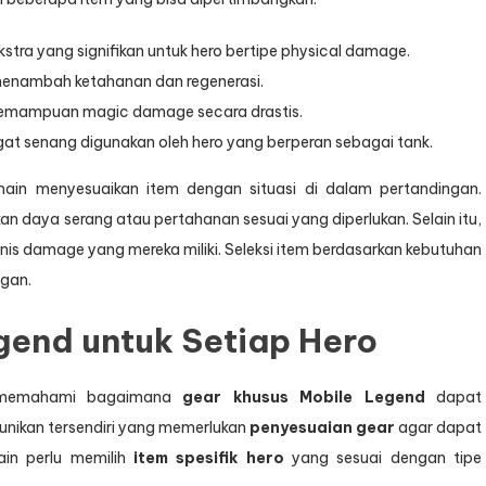
stra yang signifikan untuk hero bertipe physical damage.
 menambah ketahanan dan regenerasi.
kemampuan magic damage secara drastis.
at senang digunakan oleh hero yang berperan sebagai tank.
n menyesuaikan item dengan situasi di dalam pertandingan.
 daya serang atau pertahanan sesuai yang diperlukan. Selain itu,
nis damage yang mereka miliki. Seleksi item berdasarkan kebutuhan
ngan.
gend untuk Setiap Hero
k memahami bagaimana
gear khusus Mobile Legend
dapat
unikan tersendiri yang memerlukan
penyesuaian gear
agar dapat
ain perlu memilih
item spesifik hero
yang sesuai dengan tipe