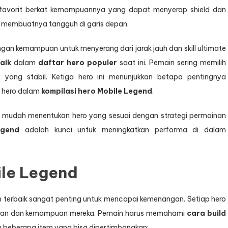
ihan favorit berkat kemampuannya yang dapat menyerap shield dan
i membuatnya tangguh di garis depan.
gan kemampuan untuk menyerang dari jarak jauh dan skill ultimate
aik
dalam
daftar hero populer
saat ini. Pemain sering memilih
yang stabil. Ketiga hero ini menunjukkan betapa pentingnya
 hero dalam
kompilasi hero Mobile Legend
.
ih mudah menentukan hero yang sesuai dengan strategi permainan
egend
adalah kunci untuk meningkatkan performa di dalam
ile Legend
m terbaik sangat penting untuk mencapai kemenangan. Setiap hero
ran dan kemampuan mereka. Pemain harus memahami
cara build
h beberapa item yang bisa dipertimbangkan: