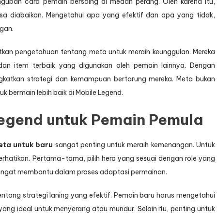
gubah cara pemain bersaing di medan perang. Oleh karena itu,
sa diabaikan. Mengetahui apa yang efektif dan apa yang tidak,
gan.
atkan pengetahuan tentang meta untuk meraih keunggulan. Mereka
an item terbaik yang digunakan oleh pemain lainnya. Dengan
gkatkan strategi dan kemampuan bertarung mereka. Meta bukan
k bermain lebih baik di Mobile Legend.
Legend untuk Pemain Pemula
eta untuk baru
sangat penting untuk meraih kemenangan. Untuk
rhatikan. Pertama-tama, pilih hero yang sesuai dengan role yang
 sangat membantu dalam proses adaptasi permainan.
tang strategi laning yang efektif. Pemain baru harus mengetahui
ang ideal untuk menyerang atau mundur. Selain itu, penting untuk