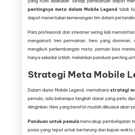
yang rutin dilakukan. Setiap pembaruan dapat men
pentingnya meta dalam Mobile Legend
tidak bi
dapat menentukan kemenangan tim dalam pertandin
Para profesional dan streamer sering kali memanfa
mengamati tren permainan, hero yang dominan, d
mengikuti perkembangan meta, pemain bisa menin
hanya sekadar istilah, melainkan panduan penting untu
Strategi Meta Mobile 
Dalam dunia Mobile Legend, memahami
strategi m
pemula, ada beberapa langkah dasar yang perlu dipe
diinginkan. Hero yang bersifat mudah dikuasai akan
Panduan untuk pemula
mencakup pembelajaran ten
posisi yang tepat untuk bertarung dan kapan waktu y