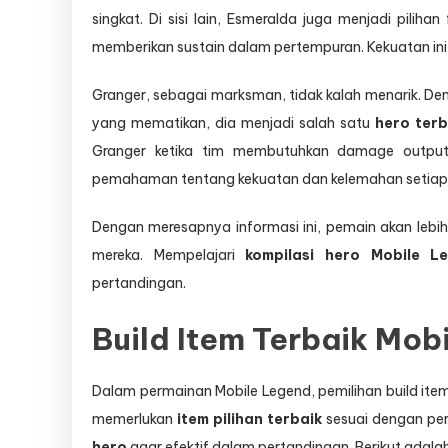
singkat. Di sisi lain, Esmeralda juga menjadi pil
memberikan sustain dalam pertempuran. Kekuatan in
Granger, sebagai marksman, tidak kalah menarik. Den
yang mematikan, dia menjadi salah satu
hero terb
Granger ketika tim membutuhkan damage output 
pemahaman tentang kekuatan dan kelemahan setiap
Dengan meresapnya informasi ini, pemain akan leb
mereka. Mempelajari
kompilasi hero Mobile L
pertandingan.
Build Item Terbaik Mob
Dalam permainan Mobile Legend, pemilihan build ite
memerlukan
item pilihan terbaik
sesuai dengan pe
hero
agar efektif dalam pertandingan. Berikut adala