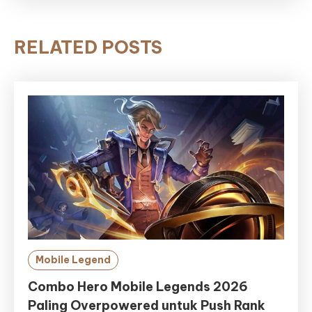
RELATED POSTS
Mobile Legend
Combo Hero Mobile Legends 2026
Paling Overpowered untuk Push Rank