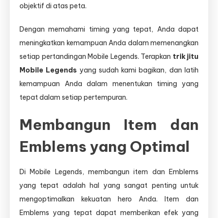
objektif di atas peta.
Dengan memahami timing yang tepat, Anda dapat
meningkatkan kemampuan Anda dalam memenangkan
setiap pertandingan Mobile Legends. Terapkan
trik jitu
Mobile Legends
yang sudah kami bagikan, dan latih
kemampuan Anda dalam menentukan timing yang
tepat dalam setiap pertempuran.
Membangun Item dan
Emblems yang Optimal
Di Mobile Legends, membangun item dan Emblems
yang tepat adalah hal yang sangat penting untuk
mengoptimalkan kekuatan hero Anda. Item dan
Emblems yang tepat dapat memberikan efek yang