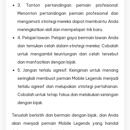
3. Tonton pertandingan pemain profesional:
Menonton pertandingan pemain profesional dan
mengamati strategi mereka dapat membantu Anda
meningkatkan skill dan mempelajari trik baru.
4. Pelajari lawan: Pelajari gaya bermain lawan Anda
dan temukan celah dalam strategi mereka. Cobalah
untuk mengambil keuntungan dari celah tersebut
dan manfaatkan dengan bijak.
5. Jangan terlalu agresif: Keinginan untuk menang
seringkali membuat pemain Mobile Legends menjadi
terlalu agresif dan melupakan strategi pertahanan.
Cobalah untuk tetap fokus dan melakukan serangan
dengan bijak.
Teruslah berlatih dan bermain dengan bijak, dan Anda
akan menjadi pemain Mobile Legends yang handal