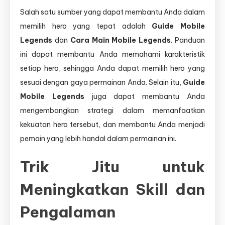
Salah satu sumber yang dapat membantu Anda dalam
memilih hero yang tepat adalah
Guide Mobile
Legends
dan
Cara Main Mobile Legends
. Panduan
ini dapat membantu Anda memahami karakteristik
setiap hero, sehingga Anda dapat memilih hero yang
sesuai dengan gaya permainan Anda. Selain itu,
Guide
Mobile Legends
juga dapat membantu Anda
mengembangkan strategi dalam memanfaatkan
kekuatan hero tersebut, dan membantu Anda menjadi
pemain yang lebih handal dalam permainan ini.
Trik Jitu untuk
Meningkatkan Skill dan
Pengalaman