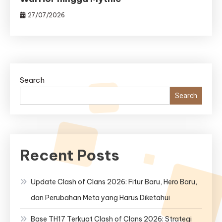
27/07/2026
Search
Search
Recent Posts
Update Clash of Clans 2026: Fitur Baru, Hero Baru,
dan Perubahan Meta yang Harus Diketahui
Base TH17 Terkuat Clash of Clans 2026: Strategi