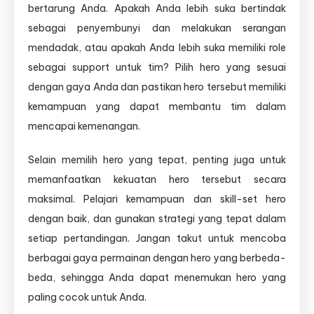
bertarung Anda. Apakah Anda lebih suka bertindak
sebagai penyembunyi dan melakukan serangan
mendadak, atau apakah Anda lebih suka memiliki role
sebagai support untuk tim? Pilih hero yang sesuai
dengan gaya Anda dan pastikan hero tersebut memiliki
kemampuan yang dapat membantu tim dalam
mencapai kemenangan.
Selain memilih hero yang tepat, penting juga untuk
memanfaatkan kekuatan hero tersebut secara
maksimal. Pelajari kemampuan dan skill-set hero
dengan baik, dan gunakan strategi yang tepat dalam
setiap pertandingan. Jangan takut untuk mencoba
berbagai gaya permainan dengan hero yang berbeda-
beda, sehingga Anda dapat menemukan hero yang
paling cocok untuk Anda.