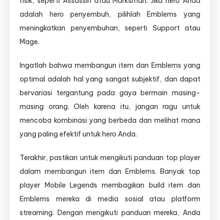
fisik, seperti Assassin atau Marksman. Jika hero Anda
adalah hero penyembuh, pilihlah Emblems yang
meningkatkan penyembuhan, seperti Support atau
Mage.
Ingatlah bahwa membangun item dan Emblems yang
optimal adalah hal yang sangat subjektif, dan dapat
bervariasi tergantung pada gaya bermain masing-
masing orang. Oleh karena itu, jangan ragu untuk
mencoba kombinasi yang berbeda dan melihat mana
yang paling efektif untuk hero Anda.
Terakhir, pastikan untuk mengikuti panduan top player
dalam membangun item dan Emblems. Banyak top
player Mobile Legends membagikan build item dan
Emblems mereka di media sosial atau platform
streaming. Dengan mengikuti panduan mereka, Anda