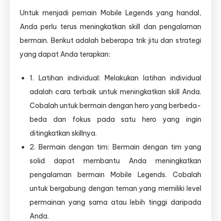
Untuk menjadi pemain Mobile Legends yang handal,
Anda perlu terus meningkatkan skill dan pengalaman
bermain. Berikut adalah beberapa trik jitu dan strategi
yang dapat Anda terapkan:
1. Latihan individual: Melakukan latihan individual
adalah cara terbaik untuk meningkatkan skill Anda.
Cobalah untuk bermain dengan hero yang berbeda-
beda dan fokus pada satu hero yang ingin
ditingkatkan skillnya.
2. Bermain dengan tim: Bermain dengan tim yang
solid dapat membantu Anda meningkatkan
pengalaman bermain Mobile Legends. Cobalah
untuk bergabung dengan teman yang memiliki level
permainan yang sama atau lebih tinggi daripada
Anda.