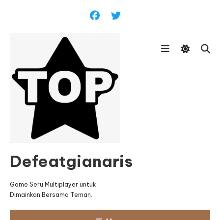
Skip
To
Content
Defeatgianaris
Game Seru Multiplayer untuk
Dimainkan Bersama Teman.