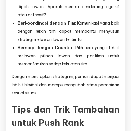
dipilih lawan. Apakah mereka cenderung agresif
atau defensif?
Berkoordinasi dengan Tim
: Komunikasi yang baik
dengan rekan tim dapat membantu menyusun
strategi melawan lawan tertentu.
Bersiap dengan Counter
: Pilih hero yang efektif
melawan pilihan lawan dan pastikan untuk
memanfaatkan setiap kekuatan tim.
Dengan menerapkan strategi ini, pemain dapat menjadi
lebih fleksibel dan mampu mengubah ritme permainan
sesuai situasi.
Tips dan Trik Tambahan
untuk Push Rank