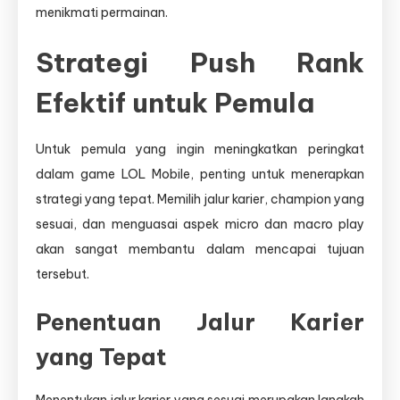
menikmati permainan.
Strategi Push Rank
Efektif untuk Pemula
Untuk pemula yang ingin meningkatkan peringkat
dalam game LOL Mobile, penting untuk menerapkan
strategi yang tepat. Memilih jalur karier, champion yang
sesuai, dan menguasai aspek micro dan macro play
akan sangat membantu dalam mencapai tujuan
tersebut.
Penentuan Jalur Karier
yang Tepat
Menentukan jalur karier yang sesuai merupakan langkah