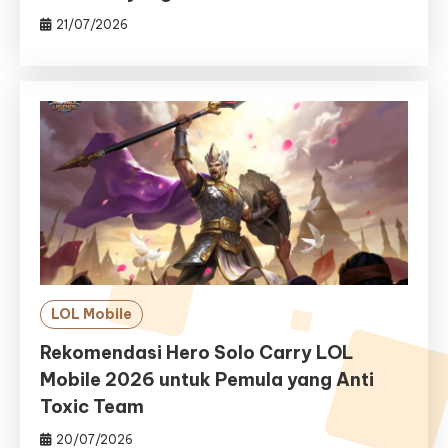
21/07/2026
LOL Mobile
Rekomendasi Hero Solo Carry LOL
Mobile 2026 untuk Pemula yang Anti
Toxic Team
20/07/2026