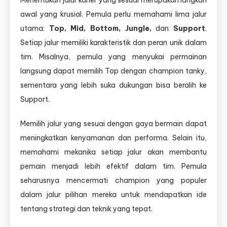
awal yang krusial. Pemula perlu memahami lima jalur
utama:
Top, Mid, Bottom, Jungle,
dan
Support
.
Setiap jalur memiliki karakteristik dan peran unik dalam
tim. Misalnya, pemula yang menyukai permainan
langsung dapat memilih Top dengan champion tanky,
sementara yang lebih suka dukungan bisa beralih ke
Support.
Memilih jalur yang sesuai dengan gaya bermain dapat
meningkatkan kenyamanan dan performa. Selain itu,
memahami mekanika setiap jalur akan membantu
pemain menjadi lebih efektif dalam tim. Pemula
seharusnya mencermati champion yang populer
dalam jalur pilihan mereka untuk mendapatkan ide
tentang strategi dan teknik yang tepat.