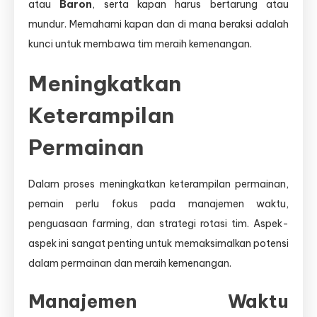
atau
Baron
, serta kapan harus bertarung atau
mundur. Memahami kapan dan di mana beraksi adalah
kunci untuk membawa tim meraih kemenangan.
Meningkatkan
Keterampilan
Permainan
Dalam proses meningkatkan keterampilan permainan,
pemain perlu fokus pada manajemen waktu,
penguasaan farming, dan strategi rotasi tim. Aspek-
aspek ini sangat penting untuk memaksimalkan potensi
dalam permainan dan meraih kemenangan.
Manajemen Waktu