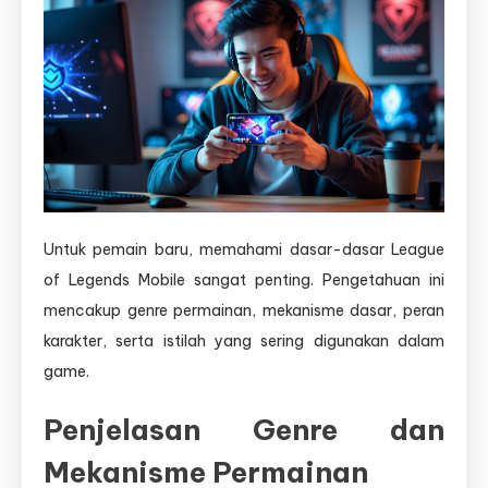
Untuk pemain baru, memahami dasar-dasar League
of Legends Mobile sangat penting. Pengetahuan ini
mencakup genre permainan, mekanisme dasar, peran
karakter, serta istilah yang sering digunakan dalam
game.
Penjelasan Genre dan
Mekanisme Permainan