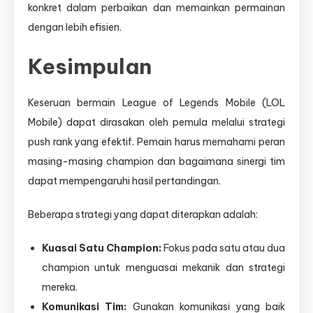
konkret dalam perbaikan dan memainkan permainan
dengan lebih efisien.
Kesimpulan
Keseruan bermain League of Legends Mobile (LOL
Mobile) dapat dirasakan oleh pemula melalui strategi
push rank yang efektif. Pemain harus memahami peran
masing-masing champion dan bagaimana sinergi tim
dapat mempengaruhi hasil pertandingan.
Beberapa strategi yang dapat diterapkan adalah:
Kuasai Satu Champion:
Fokus pada satu atau dua
champion untuk menguasai mekanik dan strategi
mereka.
Komunikasi Tim:
Gunakan komunikasi yang baik