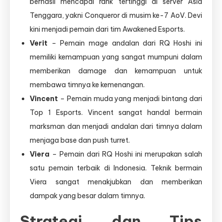
berhasil mencapai rank tertinggi di server Asia
Tenggara, yakni Conqueror di musim ke-7 AoV. Devi
kini menjadi pemain dari tim Awakened Esports.
Verit
– Pemain mage andalan dari RQ Hoshi ini
memiliki kemampuan yang sangat mumpuni dalam
memberikan damage dan kemampuan untuk
membawa timnya ke kemenangan.
Vincent
– Pemain muda yang menjadi bintang dari
Top 1 Esports. Vincent sangat handal bermain
marksman dan menjadi andalan dari timnya dalam
menjaga base dan push turret.
Viera
– Pemain dari RQ Hoshi ini merupakan salah
satu pemain terbaik di Indonesia. Teknik bermain
Viera sangat menakjubkan dan memberikan
dampak yang besar dalam timnya.
Strategi dan Tips