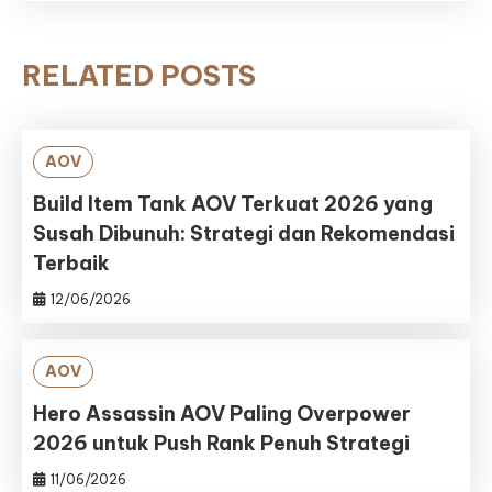
RELATED POSTS
AOV
Build Item Tank AOV Terkuat 2026 yang
Susah Dibunuh: Strategi dan Rekomendasi
Terbaik
12/06/2026
AOV
Hero Assassin AOV Paling Overpower
2026 untuk Push Rank Penuh Strategi
11/06/2026