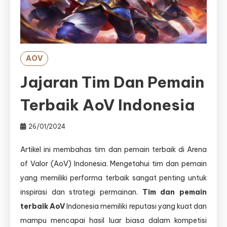
AOV
Jajaran Tim Dan Pemain
Terbaik AoV Indonesia
26/01/2024
Artikel ini membahas tim dan pemain terbaik di Arena
of Valor (AoV) Indonesia. Mengetahui tim dan pemain
yang memiliki performa terbaik sangat penting untuk
inspirasi dan strategi permainan.
Tim dan pemain
terbaik AoV
Indonesia memiliki reputasi yang kuat dan
mampu mencapai hasil luar biasa dalam kompetisi