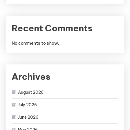
Recent Comments
No comments to show.
Archives
August 2026
July 2026
June 2026
May 2026