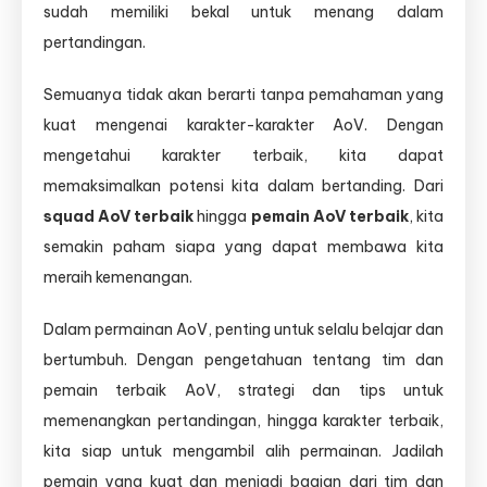
sudah memiliki bekal untuk menang dalam
pertandingan.
Semuanya tidak akan berarti tanpa pemahaman yang
kuat mengenai karakter-karakter AoV. Dengan
mengetahui karakter terbaik, kita dapat
memaksimalkan potensi kita dalam bertanding. Dari
squad AoV terbaik
hingga
pemain AoV terbaik
, kita
semakin paham siapa yang dapat membawa kita
meraih kemenangan.
Dalam permainan AoV, penting untuk selalu belajar dan
bertumbuh. Dengan pengetahuan tentang tim dan
pemain terbaik AoV, strategi dan tips untuk
memenangkan pertandingan, hingga karakter terbaik,
kita siap untuk mengambil alih permainan. Jadilah
pemain yang kuat dan menjadi bagian dari tim dan