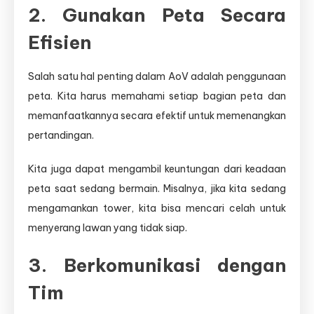
2. Gunakan Peta Secara
Efisien
Salah satu hal penting dalam AoV adalah penggunaan
peta. Kita harus memahami setiap bagian peta dan
memanfaatkannya secara efektif untuk memenangkan
pertandingan.
Kita juga dapat mengambil keuntungan dari keadaan
peta saat sedang bermain. Misalnya, jika kita sedang
mengamankan tower, kita bisa mencari celah untuk
menyerang lawan yang tidak siap.
3. Berkomunikasi dengan
Tim