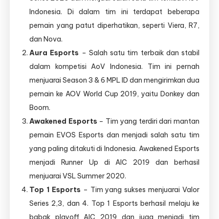
Indonesia. Di dalam tim ini terdapat beberapa
pemain yang patut diperhatikan, seperti Viera, R7,
dan Nova.
Aura Esports
– Salah satu tim terbaik dan stabil
dalam kompetisi AoV Indonesia. Tim ini pernah
menjuarai Season 3 & 6 MPL ID dan mengirimkan dua
pemain ke AOV World Cup 2019, yaitu Donkey dan
Boom.
Awakened Esports
– Tim yang terdiri dari mantan
pemain EVOS Esports dan menjadi salah satu tim
yang paling ditakuti di Indonesia. Awakened Esports
menjadi Runner Up di AIC 2019 dan berhasil
menjuarai VSL Summer 2020.
Top 1 Esports
– Tim yang sukses menjuarai Valor
Series 2,3, dan 4. Top 1 Esports berhasil melaju ke
babak playoff AIC 2019 dan juga menjadi tim