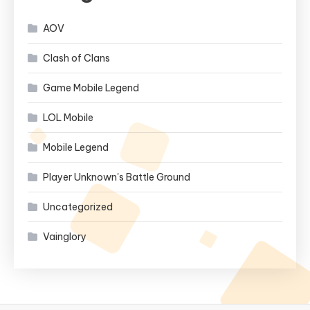
AOV
Clash of Clans
Game Mobile Legend
LOL Mobile
Mobile Legend
Player Unknown's Battle Ground
Uncategorized
Vainglory