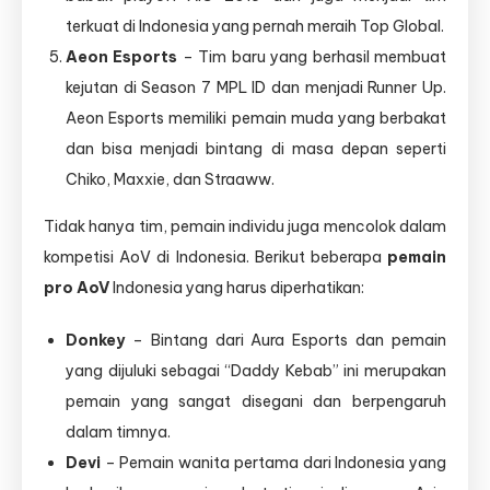
terkuat di Indonesia yang pernah meraih Top Global.
Aeon Esports
– Tim baru yang berhasil membuat
kejutan di Season 7 MPL ID dan menjadi Runner Up.
Aeon Esports memiliki pemain muda yang berbakat
dan bisa menjadi bintang di masa depan seperti
Chiko, Maxxie, dan Straaww.
Tidak hanya tim, pemain individu juga mencolok dalam
kompetisi AoV di Indonesia. Berikut beberapa
pemain
pro AoV
Indonesia yang harus diperhatikan:
Donkey
– Bintang dari Aura Esports dan pemain
yang dijuluki sebagai “Daddy Kebab” ini merupakan
pemain yang sangat disegani dan berpengaruh
dalam timnya.
Devi
– Pemain wanita pertama dari Indonesia yang