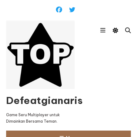
Skip
To
Content
Defeatgianaris
Game Seru Multiplayer untuk
Dimainkan Bersama Teman.