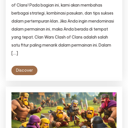
of Clans! Pada bagian ini, kami akan membahas
berbagai strategi, kombinasi pasukan, dan tips sukses
dalam pertempuran klan. Jika Anda ingin mendominasi
dalam permainan ini, maka Anda berada di tempat
yang tepat. Clan Wars Clash of Clans adalah salah
satu fitur paling menarik dalam permainan ini. Dalam
[…]
Discover