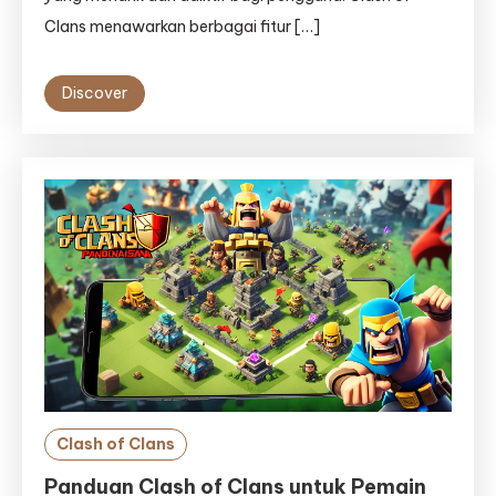
Clans menawarkan berbagai fitur […]
Discover
Clash of Clans
Panduan Clash of Clans untuk Pemain