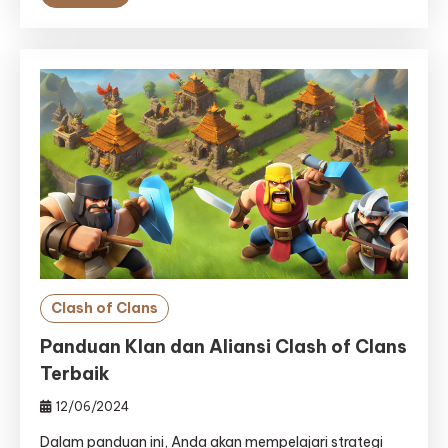
Clash of Clans
Panduan Klan dan Aliansi Clash of Clans
Terbaik
12/06/2024
Dalam panduan ini, Anda akan mempelajari strategi