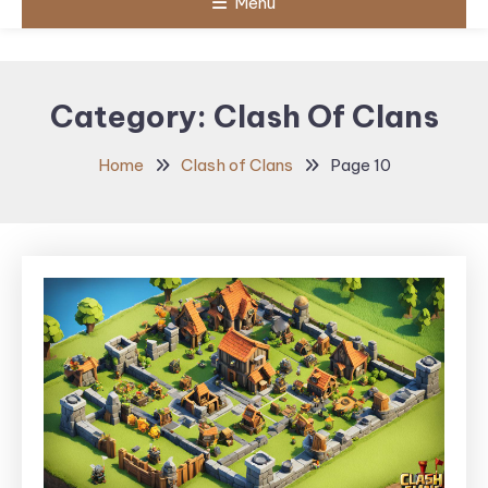
Menu
Category:
Clash Of Clans
Home
Clash of Clans
Page 10