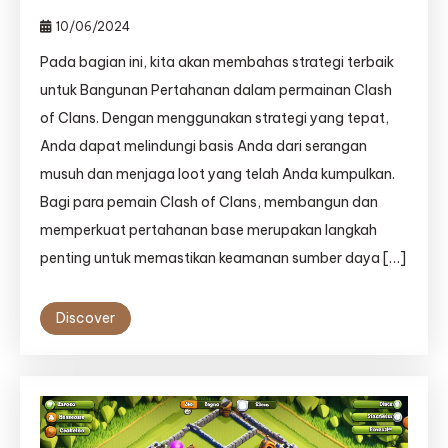
10/06/2024
Pada bagian ini, kita akan membahas strategi terbaik
untuk Bangunan Pertahanan dalam permainan Clash
of Clans. Dengan menggunakan strategi yang tepat,
Anda dapat melindungi basis Anda dari serangan
musuh dan menjaga loot yang telah Anda kumpulkan.
Bagi para pemain Clash of Clans, membangun dan
memperkuat pertahanan base merupakan langkah
penting untuk memastikan keamanan sumber daya […]
Discover