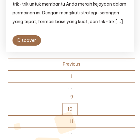
trik-trik untuk membantu Anda meraih kejayaan dalam
permainan ini. Dengan mengikuti strategi-serangan
yang tepat, formasi base yang kuat, dan trik-trik […]
Discover
Posts
Previous
pagination
1
…
9
10
11
…