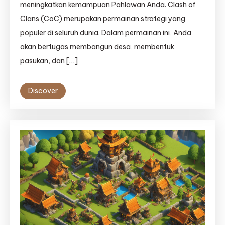
meningkatkan kemampuan Pahlawan Anda. Clash of
Clans (CoC) merupakan permainan strategi yang
populer di seluruh dunia. Dalam permainan ini, Anda
akan bertugas membangun desa, membentuk
pasukan, dan […]
Discover