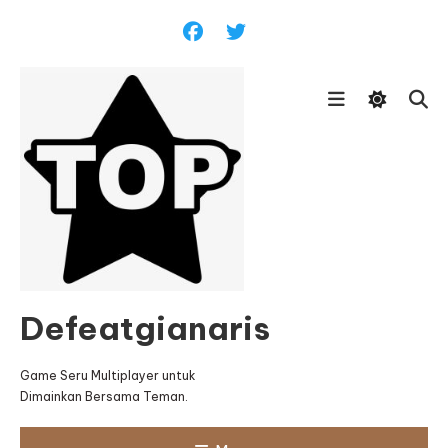
Skip
To
Content
Defeatgianaris
Game Seru Multiplayer untuk
Dimainkan Bersama Teman.