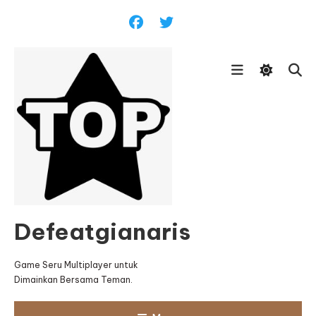
Skip
To
Content
Defeatgianaris
Game Seru Multiplayer untuk
Dimainkan Bersama Teman.