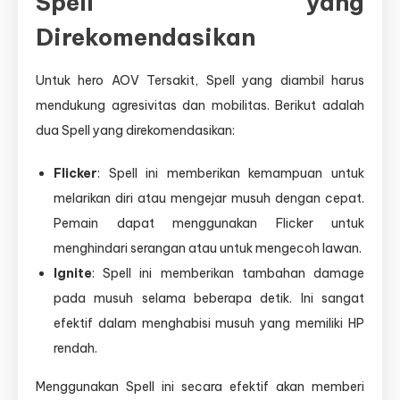
Spell yang
Direkomendasikan
Untuk hero AOV Tersakit, Spell yang diambil harus
mendukung agresivitas dan mobilitas. Berikut adalah
dua Spell yang direkomendasikan:
Flicker
: Spell ini memberikan kemampuan untuk
melarikan diri atau mengejar musuh dengan cepat.
Pemain dapat menggunakan Flicker untuk
menghindari serangan atau untuk mengecoh lawan.
Ignite
: Spell ini memberikan tambahan damage
pada musuh selama beberapa detik. Ini sangat
efektif dalam menghabisi musuh yang memiliki HP
rendah.
Menggunakan Spell ini secara efektif akan memberi