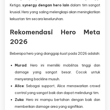
Ketiga,
synergy dengan hero lain
dalam tim sangat
krusial. Hero yang saling melengkapi akan meningkatkan
kekuatan tim secara keseluruhan.
Rekomendasi Hero Meta
2026
Beberapa hero yang dianggap kuat pada 2026 adalah:
Murad
: Hero ini memiliki mobilitas tinggi dan
damage yang sangat besar. Cocok untuk
menyerang backline musuh.
Alice
: Sebagai support, Alice menawarkan crowd
control yang sangat baik dan dapat melindungi tim.
Zuka
: Hero ini mampu bertahan dengan baik dan
memberikan damage area yang signifikan.