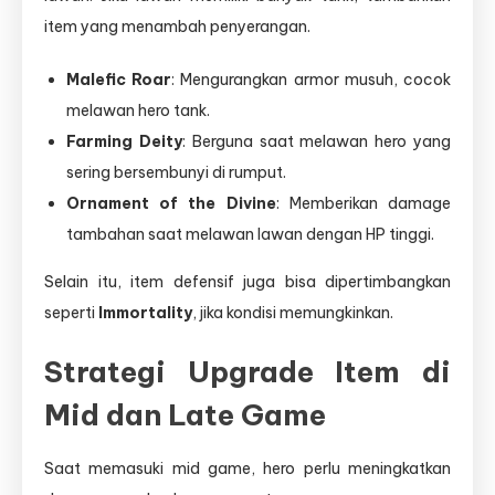
item yang menambah penyerangan.
Malefic Roar
: Mengurangkan armor musuh, cocok
melawan hero tank.
Farming Deity
: Berguna saat melawan hero yang
sering bersembunyi di rumput.
Ornament of the Divine
: Memberikan damage
tambahan saat melawan lawan dengan HP tinggi.
Selain itu, item defensif juga bisa dipertimbangkan
seperti
Immortality
, jika kondisi memungkinkan.
Strategi Upgrade Item di
Mid dan Late Game
Saat memasuki mid game, hero perlu meningkatkan