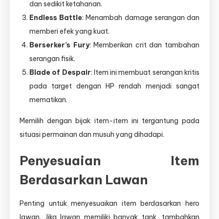
dan sedikit ketahanan.
Endless Battle
: Menambah damage serangan dan
memberi efek yang kuat.
Berserker’s Fury
: Memberikan crit dan tambahan
serangan fisik.
Blade of Despair
: Item ini membuat serangan kritis
pada target dengan HP rendah menjadi sangat
mematikan.
Memilih dengan bijak item-item ini tergantung pada
situasi permainan dan musuh yang dihadapi.
Penyesuaian Item
Berdasarkan Lawan
Penting untuk menyesuaikan item berdasarkan hero
lawan. Jika lawan memiliki banyak tank, tambahkan