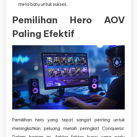
meta baru untuk sukses.
Pemilihan Hero AOV
Paling Efektif
Pemilihan hero yang tepat sangat penting untuk
meningkatkan peluang meraih peringkat Conqueror.