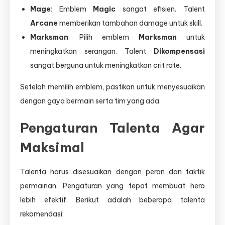
Mage
: Emblem
Magic
sangat efisien. Talent
Arcane
memberikan tambahan damage untuk skill.
Marksman
: Pilih emblem
Marksman
untuk
meningkatkan serangan. Talent
Dikompensasi
sangat berguna untuk meningkatkan crit rate.
Setelah memilih emblem, pastikan untuk menyesuaikan
dengan gaya bermain serta tim yang ada.
Pengaturan Talenta Agar
Maksimal
Talenta harus disesuaikan dengan peran dan taktik
permainan. Pengaturan yang tepat membuat hero
lebih efektif. Berikut adalah beberapa talenta
rekomendasi: