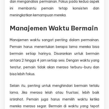
dan menganalisis permainan. Fokus pada kedua aspek
ini membantu pemain tetap konsisten dan
meningkatkan kemampuan mereka.
Manajemen Waktu Bermain
Manajemen waktu sangat penting dalam permainan.
Pemain harus menentukan berapa lama mereka bisa
bermain setiap harinya. Disarankan untuk bermain
antara 2 hingga 4 jam setiap sesi. Dengan waktu yang
teratur, pemain tidak akan merasa terburu-buru dan
bisa lebih fokus.
Selain itu, penting untuk menghindari bermain terlalu
lama. Jika merasa lelah atau frustasi, lebih baik
istirahat. Pemain juga harus memilih waktu ketika
mereka merasa segar. Bermain di waktu yang tepat