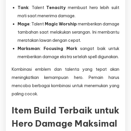
Tank
: Talent
Tenacity
membuat hero lebih sulit
mati saat menerima damage.
Mage
: Talent
Magic Worship
memberikan damage
tambahan saat melakukan serangan. Ini membantu
meratakan lawan dengan cepat.
Marksman
:
Focusing Mark
sangat baik untuk
memberikan damage ekstra setelah spell digunakan.
Kombinasi emblem dan talenta yang tepat akan
meningkatkan kemampuan hero. Pemain harus
mencoba berbagai kombinasi untuk menemukan yang
paling cocok.
Item Build Terbaik untuk
Hero Damage Maksimal