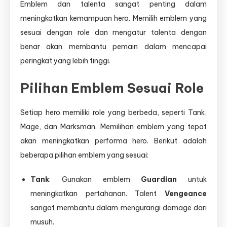
Emblem dan talenta sangat penting dalam
meningkatkan kemampuan hero. Memilih emblem yang
sesuai dengan role dan mengatur talenta dengan
benar akan membantu pemain dalam mencapai
peringkat yang lebih tinggi.
Pilihan Emblem Sesuai Role
Setiap hero memiliki role yang berbeda, seperti Tank,
Mage, dan Marksman. Memilihan emblem yang tepat
akan meningkatkan performa hero. Berikut adalah
beberapa pilihan emblem yang sesuai:
Tank
: Gunakan emblem
Guardian
untuk
meningkatkan pertahanan. Talent
Vengeance
sangat membantu dalam mengurangi damage dari
musuh.