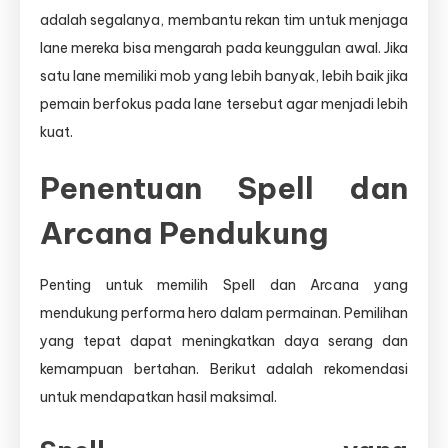
adalah segalanya, membantu rekan tim untuk menjaga
lane mereka bisa mengarah pada keunggulan awal. Jika
satu lane memiliki mob yang lebih banyak, lebih baik jika
pemain berfokus pada lane tersebut agar menjadi lebih
kuat.
Penentuan Spell dan
Arcana Pendukung
Penting untuk memilih Spell dan Arcana yang
mendukung performa hero dalam permainan. Pemilihan
yang tepat dapat meningkatkan daya serang dan
kemampuan bertahan. Berikut adalah rekomendasi
untuk mendapatkan hasil maksimal.