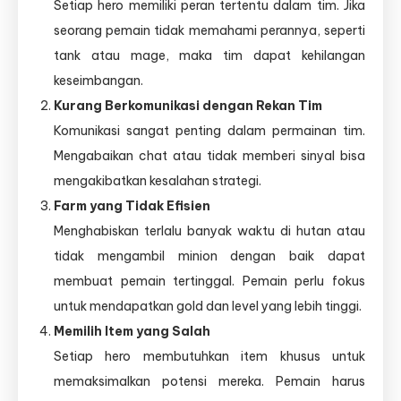
Setiap hero memiliki peran tertentu dalam tim. Jika
seorang pemain tidak memahami perannya, seperti
tank atau mage, maka tim dapat kehilangan
keseimbangan.
Kurang Berkomunikasi dengan Rekan Tim
Komunikasi sangat penting dalam permainan tim.
Mengabaikan chat atau tidak memberi sinyal bisa
mengakibatkan kesalahan strategi.
Farm yang Tidak Efisien
Menghabiskan terlalu banyak waktu di hutan atau
tidak mengambil minion dengan baik dapat
membuat pemain tertinggal. Pemain perlu fokus
untuk mendapatkan gold dan level yang lebih tinggi.
Memilih Item yang Salah
Setiap hero membutuhkan item khusus untuk
memaksimalkan potensi mereka. Pemain harus