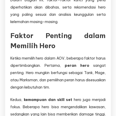
Dalam bagian ini, faktor-faktor kunci yang perlu
diperhatikan akan dibahas, serta rekomendasi hero
yang paling sesuai dan analisis keunggulan serta
kelemahan masing-masing.
Faktor Penting dalam
Memilih Hero
Ketika memilih hero dalam AOV, beberapa faktor harus
dipertimbangkan. Pertama,
peran hero
sangat
penting. Hero mungkin berfungsi sebagai Tank, Mage,
atau Marksman, dan pemilihan peran harus disesuaikan
dengan kebutuhan tim.
Kedua,
kemampuan dan skill set
hero juga menjadi
fokus. Beberapa hero bisa mengendalikan kawasan,
sedangkan yang lain bisa memberikan damage tinggi.