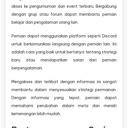
akses ke pengumuman dan event terbaru. Bergabung
dengan grup atau forum dapat membantu pemain
belajar dari pengalaman orang lain.
Pemain dapat menggunakan platform seperti Discord
untuk berkomunikasi langsung dengan pemain lain. Ini
adalah cara yang baik untuk bertanya tentang strategi
baru atau mendapatkan saran dari pemain
berpengalaman.
Mengakses dan terlibat dengan informasi ini sangat
membantu dalam menyesuaikan strategi permainan.
Dengan informasi yang tepat, pemain dapat
memahami perubahan dalam meta dan meraih
kemenangan lebih mudah.