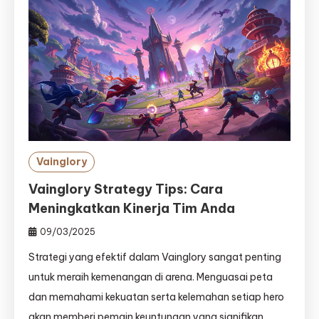
Vainglory
Vainglory Strategy Tips: Cara
Meningkatkan Kinerja Tim Anda
09/03/2025
Strategi yang efektif dalam Vainglory sangat penting
untuk meraih kemenangan di arena. Menguasai peta
dan memahami kekuatan serta kelemahan setiap hero
akan memberi pemain keuntungan yang signifikan.