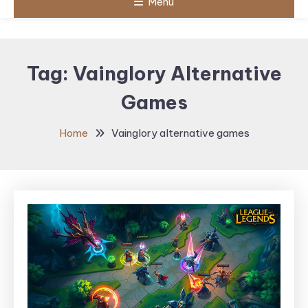
Menu
Tag:
Vainglory Alternative
Games
Home
Vainglory alternative games