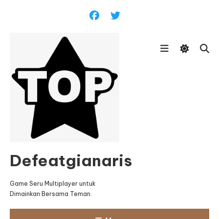
Skip
To
Content
Defeatgianaris
Game Seru Multiplayer untuk
Dimainkan Bersama Teman.