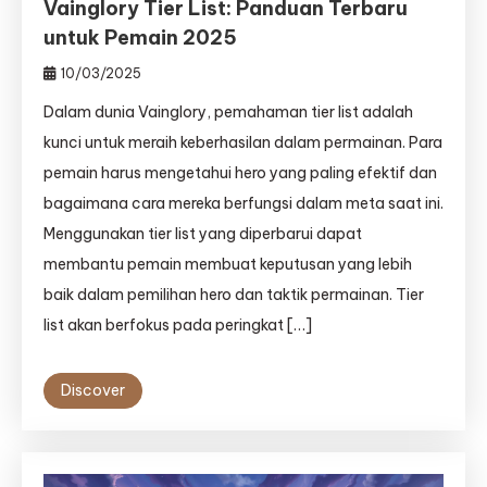
Vainglory Tier List: Panduan Terbaru
untuk Pemain 2025
10/03/2025
Dalam dunia Vainglory, pemahaman tier list adalah
kunci untuk meraih keberhasilan dalam permainan. Para
pemain harus mengetahui hero yang paling efektif dan
bagaimana cara mereka berfungsi dalam meta saat ini.
Menggunakan tier list yang diperbarui dapat
membantu pemain membuat keputusan yang lebih
baik dalam pemilihan hero dan taktik permainan. Tier
list akan berfokus pada peringkat […]
Discover