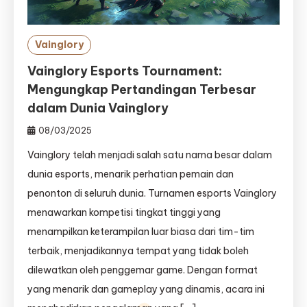
Vainglory
Vainglory Esports Tournament:
Mengungkap Pertandingan Terbesar
dalam Dunia Vainglory
08/03/2025
Vainglory telah menjadi salah satu nama besar dalam
dunia esports, menarik perhatian pemain dan
penonton di seluruh dunia. Turnamen esports Vainglory
menawarkan kompetisi tingkat tinggi yang
menampilkan keterampilan luar biasa dari tim-tim
terbaik, menjadikannya tempat yang tidak boleh
dilewatkan oleh penggemar game. Dengan format
yang menarik dan gameplay yang dinamis, acara ini