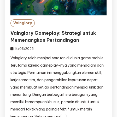
Vainglory
Vainglory Gameplay: Strategi untuk
Memenangkan Pertandingan
14/03/2025
Vainglory telah menjadi sorotan di dunia game mobile,
terutama karena gameplay-nya yang mendalam dan
strategis. Permainan ini menggabungkan elemen skill,
kerjasama tim, dan pengambilan keputusan cepat
yang membuat setiap pertandingan menjadi unik dan
menantang. Dengan berbagai hero beragam yang
memiliki kemampuan khusus, pemain dituntut untuk
mencari taktik yang paling efektif untuk meraih
kemenangan. Setiap pemain […]