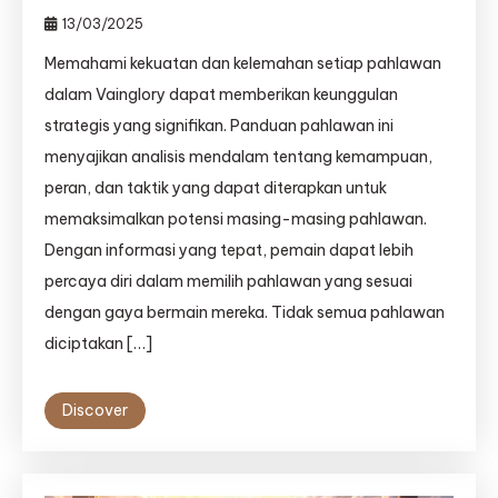
13/03/2025
Memahami kekuatan dan kelemahan setiap pahlawan
dalam Vainglory dapat memberikan keunggulan
strategis yang signifikan. Panduan pahlawan ini
menyajikan analisis mendalam tentang kemampuan,
peran, dan taktik yang dapat diterapkan untuk
memaksimalkan potensi masing-masing pahlawan.
Dengan informasi yang tepat, pemain dapat lebih
percaya diri dalam memilih pahlawan yang sesuai
dengan gaya bermain mereka. Tidak semua pahlawan
diciptakan […]
Discover