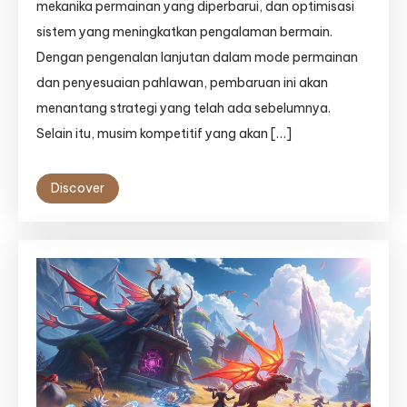
mekanika permainan yang diperbarui, dan optimisasi
sistem yang meningkatkan pengalaman bermain.
Dengan pengenalan lanjutan dalam mode permainan
dan penyesuaian pahlawan, pembaruan ini akan
menantang strategi yang telah ada sebelumnya.
Selain itu, musim kompetitif yang akan […]
Discover