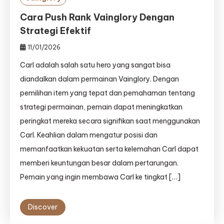
Cara Push Rank Vainglory Dengan
Strategi Efektif
11/01/2026
Carl adalah salah satu hero yang sangat bisa
diandalkan dalam permainan Vainglory. Dengan
pemilihan item yang tepat dan pemahaman tentang
strategi permainan, pemain dapat meningkatkan
peringkat mereka secara signifikan saat menggunakan
Carl. Keahlian dalam mengatur posisi dan
memanfaatkan kekuatan serta kelemahan Carl dapat
memberi keuntungan besar dalam pertarungan.
Pemain yang ingin membawa Carl ke tingkat […]
Discover