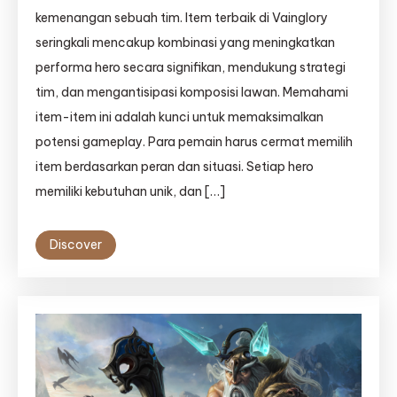
kemenangan sebuah tim. Item terbaik di Vainglory
seringkali mencakup kombinasi yang meningkatkan
performa hero secara signifikan, mendukung strategi
tim, dan mengantisipasi komposisi lawan. Memahami
item-item ini adalah kunci untuk memaksimalkan
potensi gameplay. Para pemain harus cermat memilih
item berdasarkan peran dan situasi. Setiap hero
memiliki kebutuhan unik, dan […]
Discover