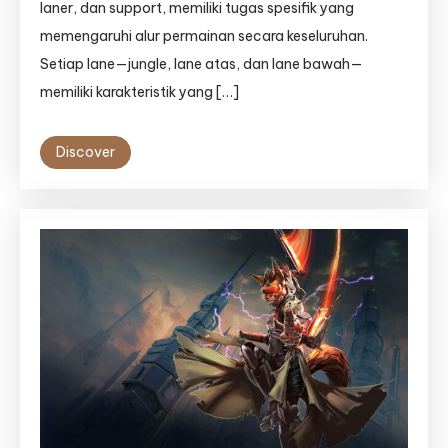
laner, dan support, memiliki tugas spesifik yang
memengaruhi alur permainan secara keseluruhan.
Setiap lane—jungle, lane atas, dan lane bawah—
memiliki karakteristik yang […]
Discover