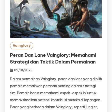
Vainglory
Peran Dan Lane Vainglory: Memahami
Strategi dan Taktik Dalam Permainan
09/01/2026
Dalam permainan Vainglory, peran dan lane yang dipilih
pemain memainkan peranan penting dalam strategi
tim. Pemain harus memahami aspek-aspek ini untuk
memaksimalkan potensi kontribusi mereka di lapangan.
Peran yang berbeda dalam Vainglory, seperti jungler,