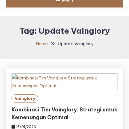
Menu
Tag:
Update Vainglory
Home
Update Vainglory
Vainglory
Kombinasi Tim Vainglory: Strategi untuk
Kemenangan Optimal
13/01/2026