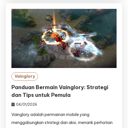
Vainglory
Panduan Bermain Vainglory: Strategi
dan Tips untuk Pemula
04/01/2026
Vainglory adalah permainan mobile yang
menggabungkan strategi dan aksi, menarik perhatian