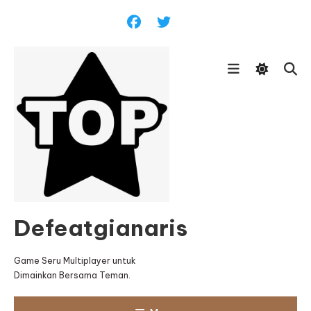
Skip
To
Content
Defeatgianaris
Game Seru Multiplayer untuk
Dimainkan Bersama Teman.