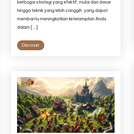
berbagai strategi yang efektif, mulai dari dasar
hingga teknik yang lebih canggih, yang dapat
membantu meningkatkan keterampilan Anda
dalam […]
Discover