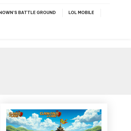
NOWN’S BATTLE GROUND
LOL MOBILE