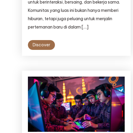
untuk berinteraksi, bersaing, dan bekerja sama.
Komunitas yang luas ini bukan hanya memberi
hiburan, tetapi juga peluang untuk menjalin
pertemanan baru di dalam […]
Discover