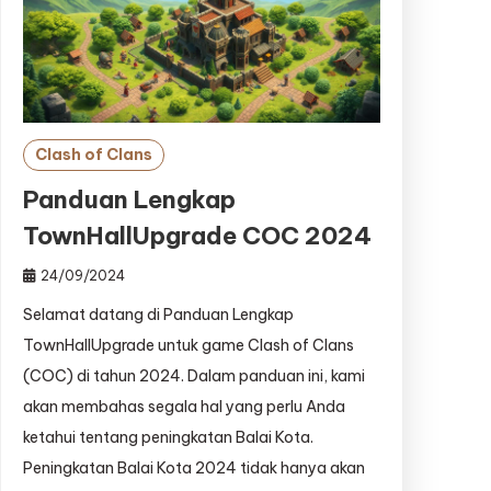
Clash of Clans
Panduan Lengkap
TownHallUpgrade COC 2024
24/09/2024
Selamat datang di Panduan Lengkap
TownHallUpgrade untuk game Clash of Clans
(COC) di tahun 2024. Dalam panduan ini, kami
akan membahas segala hal yang perlu Anda
ketahui tentang peningkatan Balai Kota.
Peningkatan Balai Kota 2024 tidak hanya akan