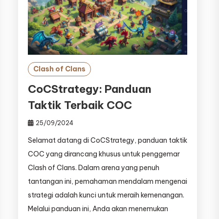
Clash of Clans
CoCStrategy: Panduan
Taktik Terbaik COC
25/09/2024
Selamat datang di CoCStrategy, panduan taktik
COC yang dirancang khusus untuk penggemar
Clash of Clans. Dalam arena yang penuh
tantangan ini, pemahaman mendalam mengenai
strategi adalah kunci untuk meraih kemenangan.
Melalui panduan ini, Anda akan menemukan