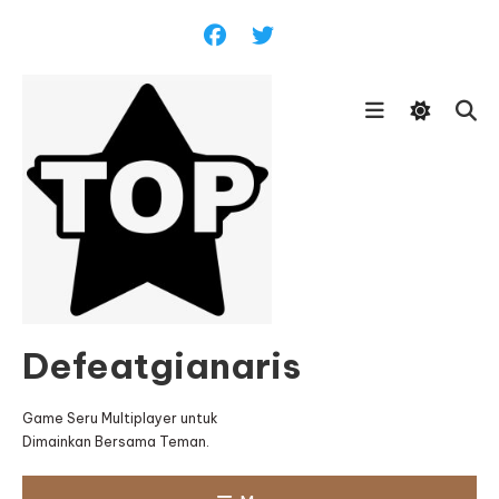
Skip
To
Content
Defeatgianaris
Game Seru Multiplayer untuk
Dimainkan Bersama Teman.