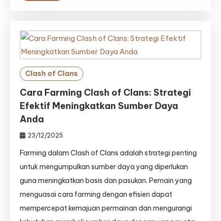
Clash of Clans
Cara Farming Clash of Clans: Strategi
Efektif Meningkatkan Sumber Daya
Anda
23/12/2025
Farming dalam Clash of Clans adalah strategi penting
untuk mengumpulkan sumber daya yang diperlukan
guna meningkatkan basis dan pasukan. Pemain yang
menguasai cara farming dengan efisien dapat
mempercepat kemajuan permainan dan mengurangi