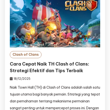
Clash of Clans
Cara Cepat Naik TH Clash of Clans:
Strategi Efektif dan Tips Terbaik
18/12/2025
Naik Town Hall (TH) di Clash of Clans adalah salah satu
tujuan utama bagi banyak pemain. Strategi yang tepat
dan pemahaman tentang mekanisme permainan
sangat penting untuk mempercepat proses ini. Dengan