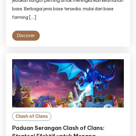
jebakan sangat penting untuk meningkatkan keamanan
base. Berbagai jenis base tersedia, mulai dari base
farming […]
Discover
Clash of Clans
Paduan Serangan Clash of Clans: