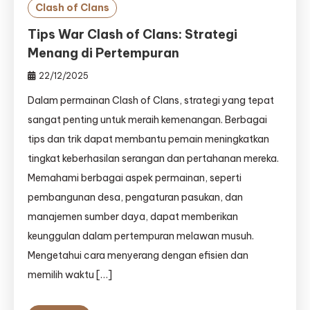
Clash of Clans
Tips War Clash of Clans: Strategi
Menang di Pertempuran
22/12/2025
Dalam permainan Clash of Clans, strategi yang tepat
sangat penting untuk meraih kemenangan. Berbagai
tips dan trik dapat membantu pemain meningkatkan
tingkat keberhasilan serangan dan pertahanan mereka.
Memahami berbagai aspek permainan, seperti
pembangunan desa, pengaturan pasukan, dan
manajemen sumber daya, dapat memberikan
keunggulan dalam pertempuran melawan musuh.
Mengetahui cara menyerang dengan efisien dan
memilih waktu […]