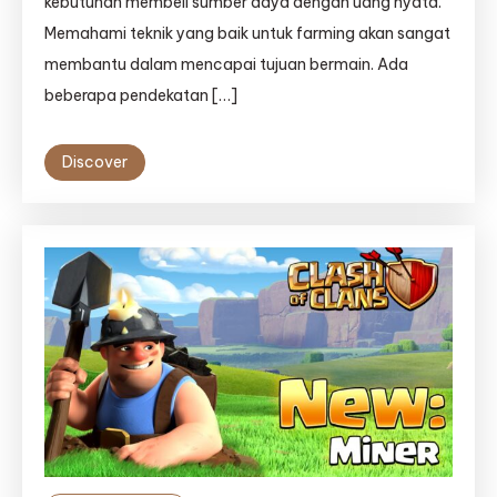
kebutuhan membeli sumber daya dengan uang nyata.
Memahami teknik yang baik untuk farming akan sangat
membantu dalam mencapai tujuan bermain. Ada
beberapa pendekatan […]
Discover