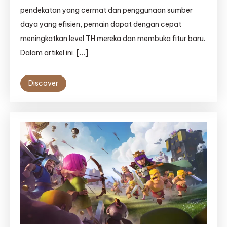
pendekatan yang cermat dan penggunaan sumber
daya yang efisien, pemain dapat dengan cepat
meningkatkan level TH mereka dan membuka fitur baru.
Dalam artikel ini, […]
Discover