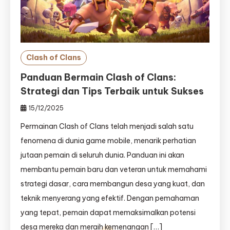
Clash of Clans
Panduan Bermain Clash of Clans:
Strategi dan Tips Terbaik untuk Sukses
15/12/2025
Permainan Clash of Clans telah menjadi salah satu
fenomena di dunia game mobile, menarik perhatian
jutaan pemain di seluruh dunia. Panduan ini akan
membantu pemain baru dan veteran untuk memahami
strategi dasar, cara membangun desa yang kuat, dan
teknik menyerang yang efektif. Dengan pemahaman
yang tepat, pemain dapat memaksimalkan potensi
desa mereka dan meraih kemenangan […]