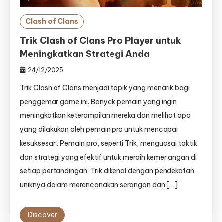
Clash of Clans
Trik Clash of Clans Pro Player untuk
Meningkatkan Strategi Anda
24/12/2025
Trik Clash of Clans menjadi topik yang menarik bagi
penggemar game ini. Banyak pemain yang ingin
meningkatkan keterampilan mereka dan melihat apa
yang dilakukan oleh pemain pro untuk mencapai
kesuksesan. Pemain pro, seperti Trik, menguasai taktik
dan strategi yang efektif untuk meraih kemenangan di
setiap pertandingan. Trik dikenal dengan pendekatan
uniknya dalam merencanakan serangan dan […]
Discover