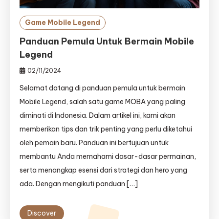
Game Mobile Legend
Panduan Pemula Untuk Bermain Mobile
Legend
02/11/2024
Selamat datang di panduan pemula untuk bermain
Mobile Legend, salah satu game MOBA yang paling
diminati di Indonesia. Dalam artikel ini, kami akan
memberikan tips dan trik penting yang perlu diketahui
oleh pemain baru. Panduan ini bertujuan untuk
membantu Anda memahami dasar-dasar permainan,
serta menangkap esensi dari strategi dan hero yang
ada. Dengan mengikuti panduan […]
Discover