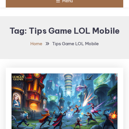
Menu
Tag:
Tips Game LOL Mobile
Home
Tips Game LOL Mobile