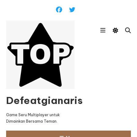
Skip
To
Content
Defeatgianaris
Game Seru Multiplayer untuk
Dimainkan Bersama Teman.