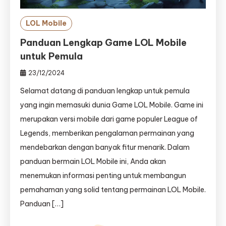
LOL Mobile
Panduan Lengkap Game LOL Mobile
untuk Pemula
23/12/2024
Selamat datang di panduan lengkap untuk pemula
yang ingin memasuki dunia Game LOL Mobile. Game ini
merupakan versi mobile dari game populer League of
Legends, memberikan pengalaman permainan yang
mendebarkan dengan banyak fitur menarik. Dalam
panduan bermain LOL Mobile ini, Anda akan
menemukan informasi penting untuk membangun
pemahaman yang solid tentang permainan LOL Mobile.
Panduan […]