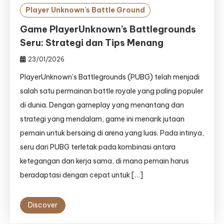
Player Unknown's Battle Ground
Game PlayerUnknown’s Battlegrounds
Seru: Strategi dan Tips Menang
23/01/2026
PlayerUnknown’s Battlegrounds (PUBG) telah menjadi
salah satu permainan battle royale yang paling populer
di dunia. Dengan gameplay yang menantang dan
strategi yang mendalam, game ini menarik jutaan
pemain untuk bersaing di arena yang luas. Pada intinya,
seru dari PUBG terletak pada kombinasi antara
ketegangan dan kerja sama, di mana pemain harus
beradaptasi dengan cepat untuk […]
Discover