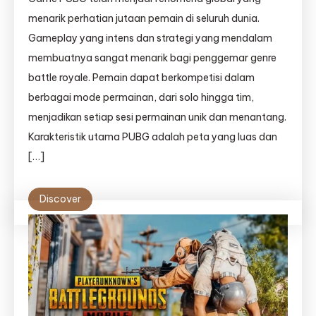
menarik perhatian jutaan pemain di seluruh dunia.
Gameplay yang intens dan strategi yang mendalam
membuatnya sangat menarik bagi penggemar genre
battle royale. Pemain dapat berkompetisi dalam
berbagai mode permainan, dari solo hingga tim,
menjadikan setiap sesi permainan unik dan menantang.
Karakteristik utama PUBG adalah peta yang luas dan
[…]
Discover