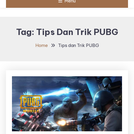
Menu
Tag:
Tips Dan Trik PUBG
Home
Tips dan Trik PUBG