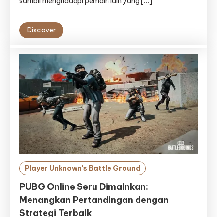
sambil menghadapi pemain lain yang […]
Discover
Player Unknown's Battle Ground
PUBG Online Seru Dimainkan:
Menangkan Pertandingan dengan
Strategi Terbaik