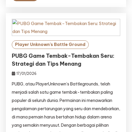
Player Unknown's Battle Ground
PUBG Game Tembak-Tembakan Seru:
Strategi dan Tips Menang
17/01/2026
PUBG, atau PlayerUnknown’s Battlegrounds, telah
menjadi salah satu game tembak-tembakan paling
populer di seluruh dunia. Permainan ini menawarkan
pengalaman pertarungan yang seru dan mendebarkan,
di mana pemain harus bertahan hidup dalam arena
yang semakin menyusut. Dengan berbagai pilihan