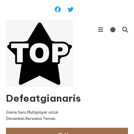
Skip
To
Content
Defeatgianaris
Game Seru Multiplayer untuk
Dimainkan Bersama Teman.