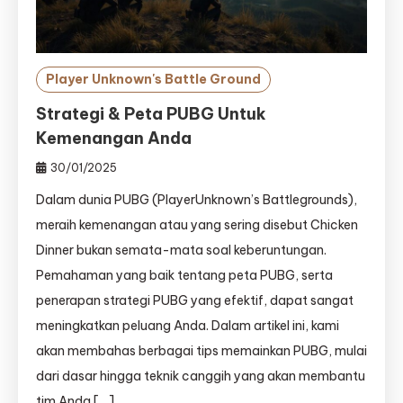
Player Unknown's Battle Ground
Strategi & Peta PUBG Untuk
Kemenangan Anda
30/01/2025
Dalam dunia PUBG (PlayerUnknown’s Battlegrounds),
meraih kemenangan atau yang sering disebut Chicken
Dinner bukan semata-mata soal keberuntungan.
Pemahaman yang baik tentang peta PUBG, serta
penerapan strategi PUBG yang efektif, dapat sangat
meningkatkan peluang Anda. Dalam artikel ini, kami
akan membahas berbagai tips memainkan PUBG, mulai
dari dasar hingga teknik canggih yang akan membantu
tim Anda […]