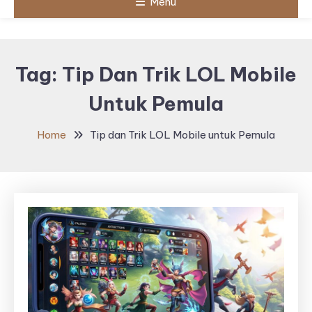
Menu
Tag:
Tip Dan Trik LOL Mobile
Untuk Pemula
Home
Tip dan Trik LOL Mobile untuk Pemula