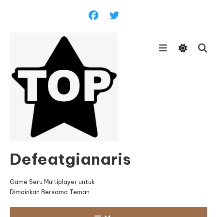
Skip
To
Content
Defeatgianaris
Game Seru Multiplayer untuk
Dimainkan Bersama Teman.