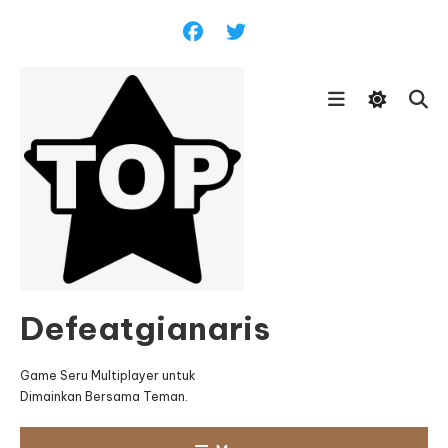
Skip
To
Content
Defeatgianaris
Game Seru Multiplayer untuk
Dimainkan Bersama Teman.