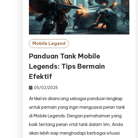
Mobile Legend
Panduan Tank Mobile
Legends: Tips Bermain
Efektif
05/02/2025
Artikel ini dirancang sebagai panduan lengkap
untuk pemain yang ingin menguasai peran tank
di Mobile Legends. Dengan pemahaman yang
baik tentang peran vital tank dalam tim, Anda
akan lebih siap menghadapi berbagai situasi