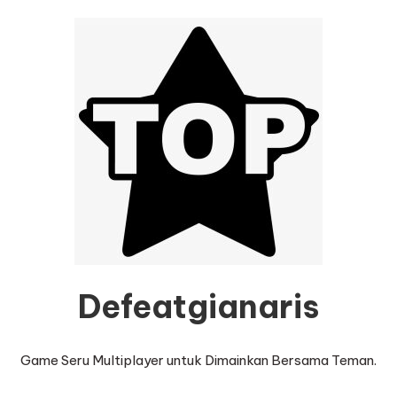
Defeatgianaris
Game Seru Multiplayer untuk Dimainkan Bersama Teman.