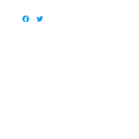
Skip
To
Content