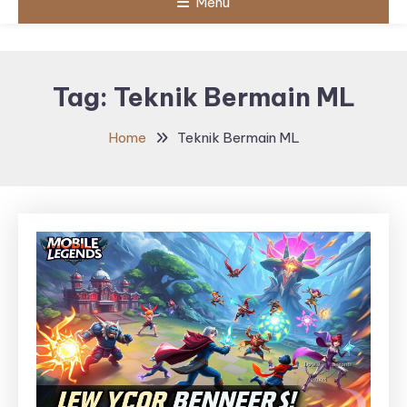
Menu
Tag:
Teknik Bermain ML
Home
Teknik Bermain ML