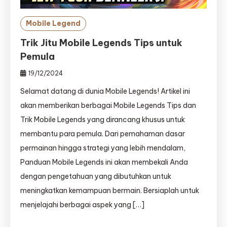
Mobile Legend
Trik Jitu Mobile Legends Tips untuk
Pemula
19/12/2024
Selamat datang di dunia Mobile Legends! Artikel ini
akan memberikan berbagai Mobile Legends Tips dan
Trik Mobile Legends yang dirancang khusus untuk
membantu para pemula. Dari pemahaman dasar
permainan hingga strategi yang lebih mendalam,
Panduan Mobile Legends ini akan membekali Anda
dengan pengetahuan yang dibutuhkan untuk
meningkatkan kemampuan bermain. Bersiaplah untuk
menjelajahi berbagai aspek yang […]