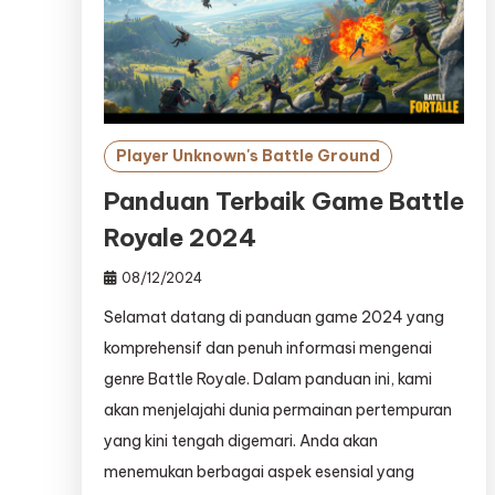
Player Unknown's Battle Ground
Panduan Terbaik Game Battle
Royale 2024
08/12/2024
Selamat datang di panduan game 2024 yang
komprehensif dan penuh informasi mengenai
genre Battle Royale. Dalam panduan ini, kami
akan menjelajahi dunia permainan pertempuran
yang kini tengah digemari. Anda akan
menemukan berbagai aspek esensial yang