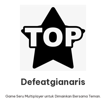
Defeatgianaris
Game Seru Multiplayer untuk Dimainkan Bersama Teman.