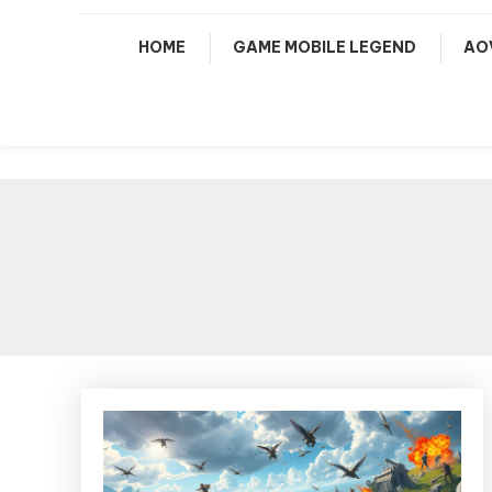
HOME
GAME MOBILE LEGEND
AO