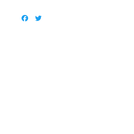
Skip
To
Content