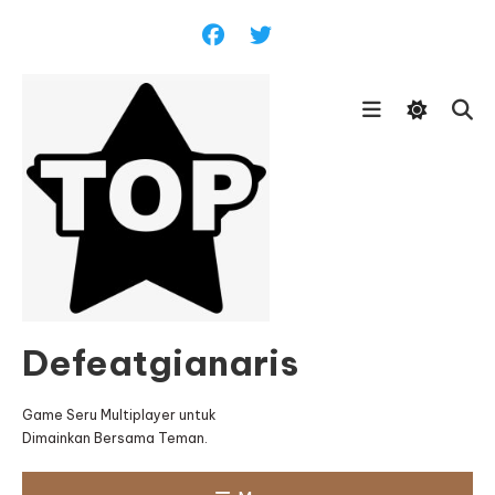
Skip
To
Content
Defeatgianaris
Game Seru Multiplayer untuk
Dimainkan Bersama Teman.