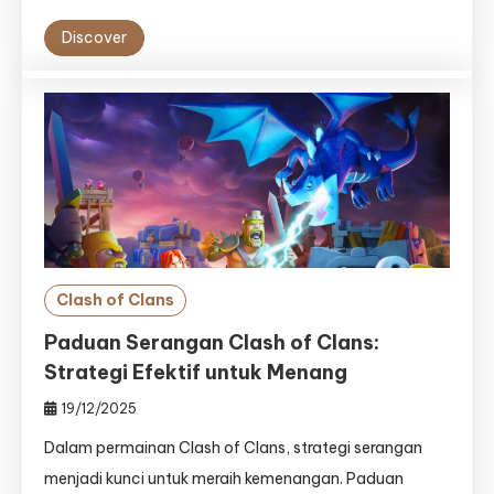
Discover
Clash of Clans
Paduan Serangan Clash of Clans:
Strategi Efektif untuk Menang
19/12/2025
Dalam permainan Clash of Clans, strategi serangan
menjadi kunci untuk meraih kemenangan. Paduan