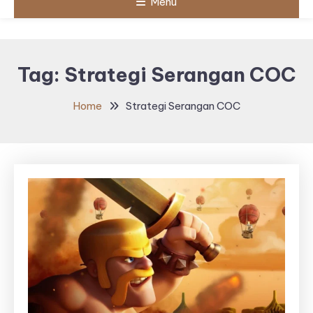
Menu
Tag:
Strategi Serangan COC
Home
Strategi Serangan COC