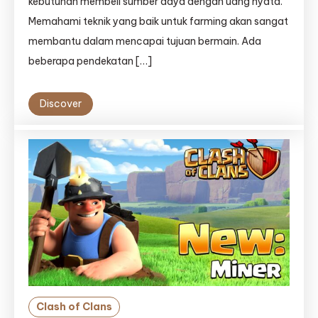
kebutuhan membeli sumber daya dengan uang nyata.
Memahami teknik yang baik untuk farming akan sangat
membantu dalam mencapai tujuan bermain. Ada
beberapa pendekatan […]
Discover
Clash of Clans