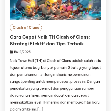
Clash of Clans
Cara Cepat Naik TH Clash of Clans:
Strategi Efektif dan Tips Terbaik
18/12/2025
Naik Town Hall (TH) di Clash of Clans adalah salah satu
tujuan utama bagi banyak pemain. Strategi yang tepat
dan pemahaman tentang mekanisme permainan
sangat penting untuk mempercepat proses ini. Dengan
pendekatan yang cermat dan penggunaan sumber
daya yang efisien, pemain dapat dengan cepat
meningkatkan level TH mereka dan membuka fitur baru.
Dalam artikel ini, […]