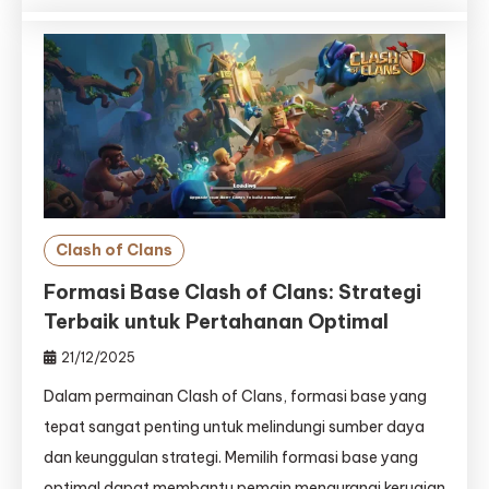
Clash of Clans
Formasi Base Clash of Clans: Strategi
Terbaik untuk Pertahanan Optimal
21/12/2025
Dalam permainan Clash of Clans, formasi base yang
tepat sangat penting untuk melindungi sumber daya
dan keunggulan strategi. Memilih formasi base yang
optimal dapat membantu pemain mengurangi kerugian