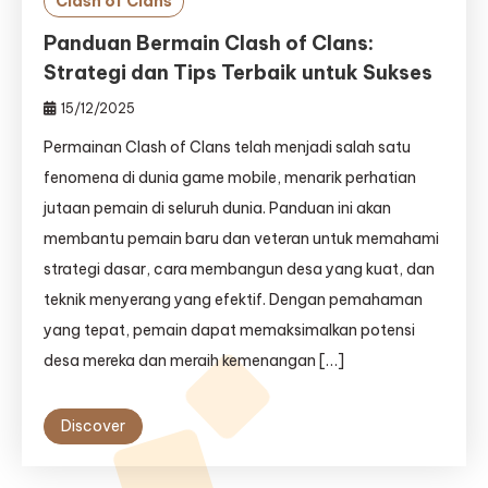
Clash of Clans
Panduan Bermain Clash of Clans:
Strategi dan Tips Terbaik untuk Sukses
15/12/2025
Permainan Clash of Clans telah menjadi salah satu
fenomena di dunia game mobile, menarik perhatian
jutaan pemain di seluruh dunia. Panduan ini akan
membantu pemain baru dan veteran untuk memahami
strategi dasar, cara membangun desa yang kuat, dan
teknik menyerang yang efektif. Dengan pemahaman
yang tepat, pemain dapat memaksimalkan potensi
desa mereka dan meraih kemenangan […]
Discover