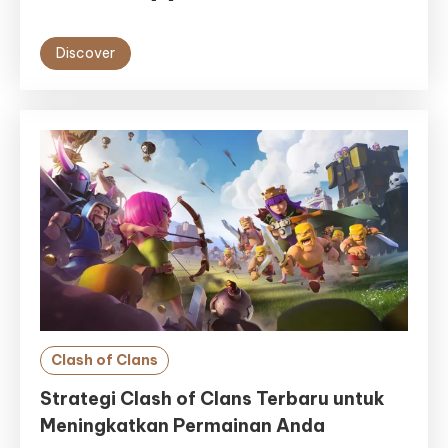
Discover
Clash of Clans
Strategi Clash of Clans Terbaru untuk
Meningkatkan Permainan Anda