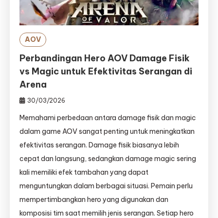
AOV
Perbandingan Hero AOV Damage Fisik
vs Magic untuk Efektivitas Serangan di
Arena
30/03/2026
Memahami perbedaan antara damage fisik dan magic
dalam game AOV sangat penting untuk meningkatkan
efektivitas serangan. Damage fisik biasanya lebih
cepat dan langsung, sedangkan damage magic sering
kali memiliki efek tambahan yang dapat
menguntungkan dalam berbagai situasi. Pemain perlu
mempertimbangkan hero yang digunakan dan
komposisi tim saat memilih jenis serangan. Setiap hero