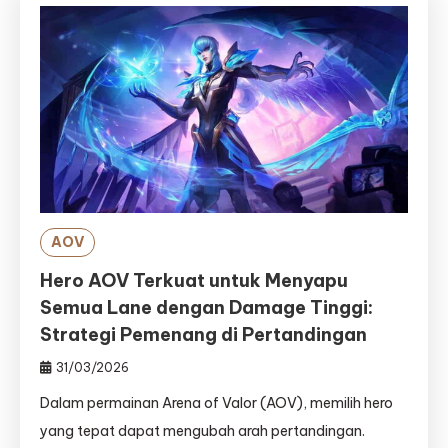
AOV
Hero AOV Terkuat untuk Menyapu
Semua Lane dengan Damage Tinggi:
Strategi Pemenang di Pertandingan
31/03/2026
Dalam permainan Arena of Valor (AOV), memilih hero
yang tepat dapat mengubah arah pertandingan.