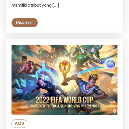
memiliki atribut yang […]
Discover
AOV