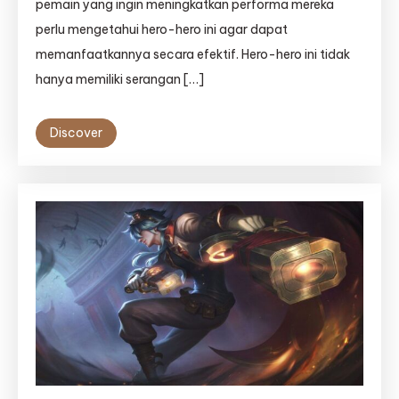
pemain yang ingin meningkatkan performa mereka
perlu mengetahui hero-hero ini agar dapat
memanfaatkannya secara efektif. Hero-hero ini tidak
hanya memiliki serangan […]
Discover