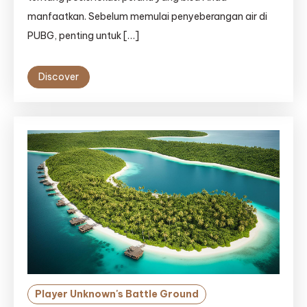
manfaatkan. Sebelum memulai penyeberangan air di
PUBG, penting untuk […]
Discover
Player Unknown's Battle Ground