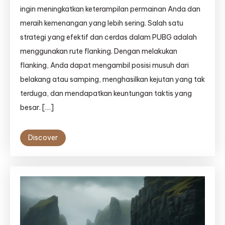
ingin meningkatkan keterampilan permainan Anda dan
meraih kemenangan yang lebih sering. Salah satu
strategi yang efektif dan cerdas dalam PUBG adalah
menggunakan rute flanking. Dengan melakukan
flanking, Anda dapat mengambil posisi musuh dari
belakang atau samping, menghasilkan kejutan yang tak
terduga, dan mendapatkan keuntungan taktis yang
besar. […]
Discover