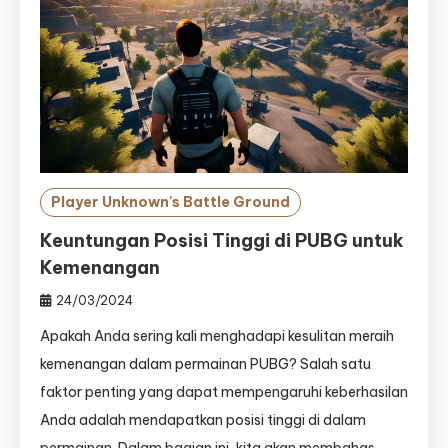
Player Unknown's Battle Ground
Keuntungan Posisi Tinggi di PUBG untuk
Kemenangan
24/03/2024
Apakah Anda sering kali menghadapi kesulitan meraih
kemenangan dalam permainan PUBG? Salah satu
faktor penting yang dapat mempengaruhi keberhasilan
Anda adalah mendapatkan posisi tinggi di dalam
permainan. Dalam bagian ini, kita akan membahas