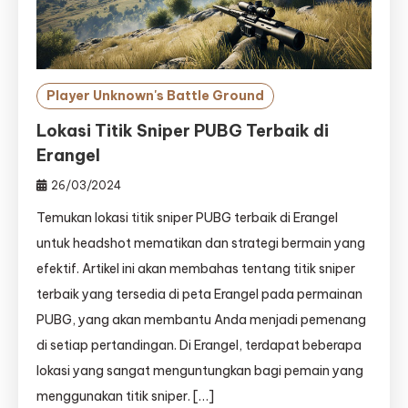
Player Unknown's Battle Ground
Lokasi Titik Sniper PUBG Terbaik di
Erangel
26/03/2024
Temukan lokasi titik sniper PUBG terbaik di Erangel
untuk headshot mematikan dan strategi bermain yang
efektif. Artikel ini akan membahas tentang titik sniper
terbaik yang tersedia di peta Erangel pada permainan
PUBG, yang akan membantu Anda menjadi pemenang
di setiap pertandingan. Di Erangel, terdapat beberapa
lokasi yang sangat menguntungkan bagi pemain yang
menggunakan titik sniper. […]