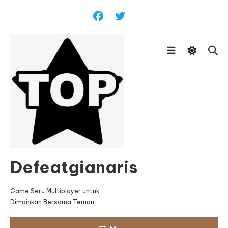
Skip
To
Content
Defeatgianaris
Game Seru Multiplayer untuk
Dimainkan Bersama Teman.