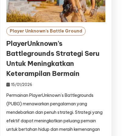
Player Unknown's Battle Ground
PlayerUnknown’s
Battlegrounds Strategi Seru
Untuk Meningkatkan
Keterampilan Bermain
15/01/2026
Permainan PlayerUnknown’s Battlegrounds
(PUBG) menawarkan pengalaman yang
mendebarkan dan penuh strategi. Strategi yang
efektif dapat meningkatkan peluang pemain
untuk bertahan hidup dan meraih kemenangan