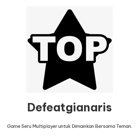
Defeatgianaris
Game Seru Multiplayer untuk Dimainkan Bersama Teman.