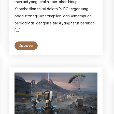
menjadi yang terakhir bertahan hidup.
Keberhasilan sejati dalam PUBG tergantung
pada strategi, keterampilan, dan kemampuan
beradaptasi dengan situasi yang terus berubah.
[…]
Discover