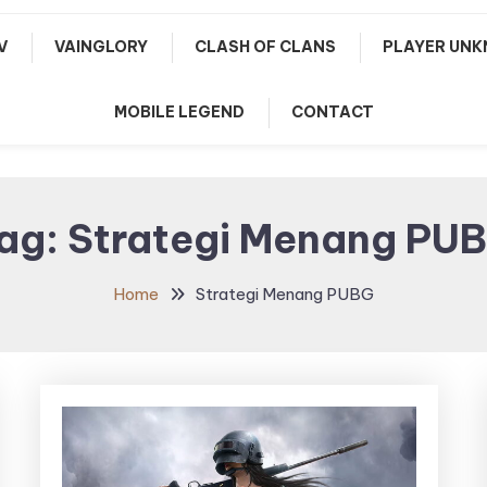
V
VAINGLORY
CLASH OF CLANS
PLAYER UNK
MOBILE LEGEND
CONTACT
ag:
Strategi Menang PU
Home
Strategi Menang PUBG