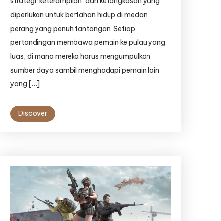
strategi, keterampilan, dan ketangkasan yang
diperlukan untuk bertahan hidup di medan
perang yang penuh tantangan. Setiap
pertandingan membawa pemain ke pulau yang
luas, di mana mereka harus mengumpulkan
sumber daya sambil menghadapi pemain lain
yang […]
Discover