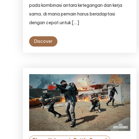
pada kombinasi antara ketegangan dan kerja
sama, di mana pemain harus beradaptasi
dengan cepat untuk […]
Discover