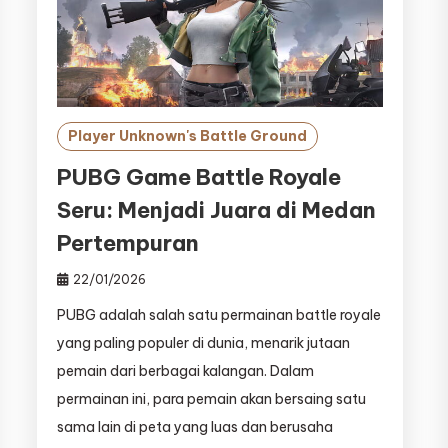
Player Unknown's Battle Ground
PUBG Game Battle Royale
Seru: Menjadi Juara di Medan
Pertempuran
22/01/2026
PUBG adalah salah satu permainan battle royale
yang paling populer di dunia, menarik jutaan
pemain dari berbagai kalangan. Dalam
permainan ini, para pemain akan bersaing satu
sama lain di peta yang luas dan berusaha