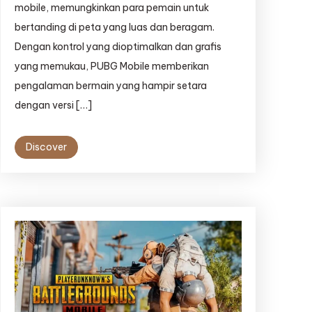
mobile, memungkinkan para pemain untuk
bertanding di peta yang luas dan beragam.
Dengan kontrol yang dioptimalkan dan grafis
yang memukau, PUBG Mobile memberikan
pengalaman bermain yang hampir setara
dengan versi […]
Discover