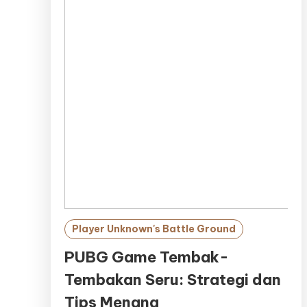
Player Unknown's Battle Ground
PUBG Game Tembak-
Tembakan Seru: Strategi dan
Tips Menang