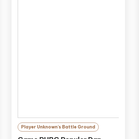
Player Unknown's Battle Ground