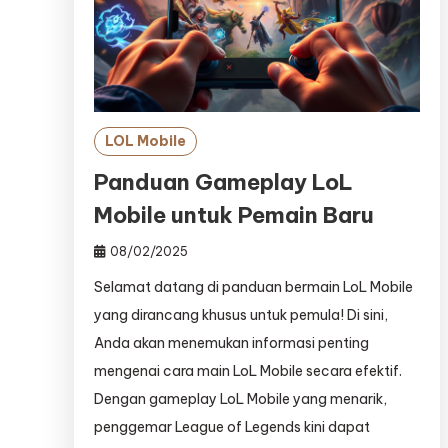
LOL Mobile
Panduan Gameplay LoL
Mobile untuk Pemain Baru
08/02/2025
Selamat datang di panduan bermain LoL Mobile
yang dirancang khusus untuk pemula! Di sini,
Anda akan menemukan informasi penting
mengenai cara main LoL Mobile secara efektif.
Dengan gameplay LoL Mobile yang menarik,
penggemar League of Legends kini dapat