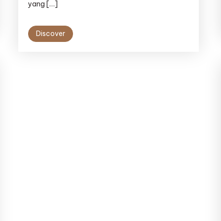
yang […]
Discover