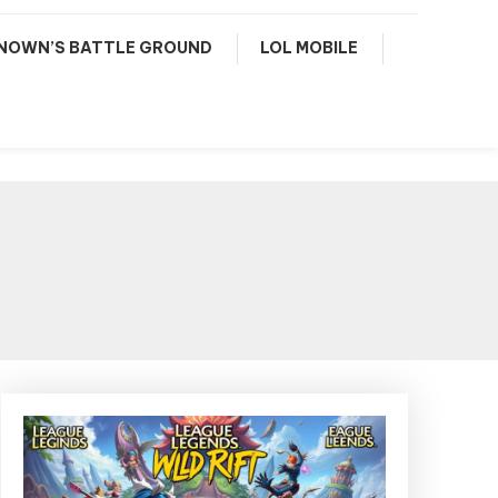
NOWN’S BATTLE GROUND
LOL MOBILE