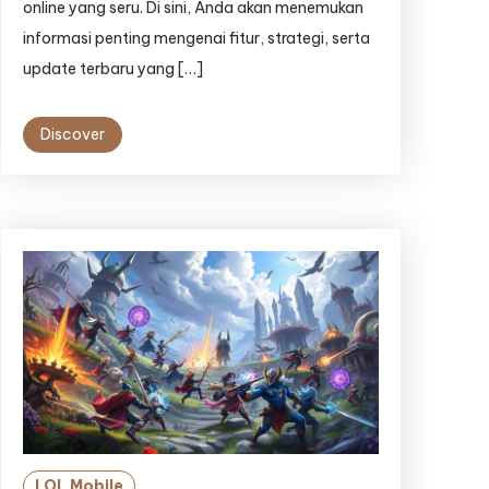
online yang seru. Di sini, Anda akan menemukan
informasi penting mengenai fitur, strategi, serta
update terbaru yang […]
Discover
LOL Mobile