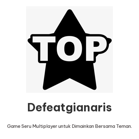
Defeatgianaris
Game Seru Multiplayer untuk Dimainkan Bersama Teman.