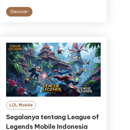
Discover
LOL Mobile
Segalanya tentang League of
Legends Mobile Indonesia