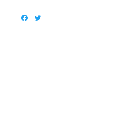
Skip
To
Content