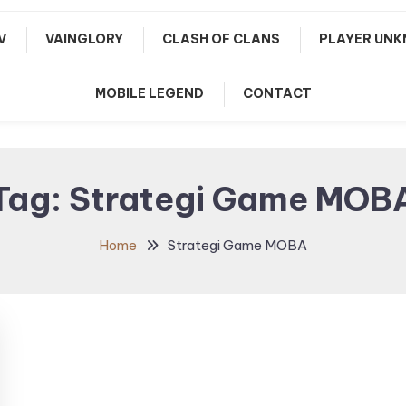
V
VAINGLORY
CLASH OF CLANS
PLAYER UNK
MOBILE LEGEND
CONTACT
Tag:
Strategi Game MOB
Home
Strategi Game MOBA