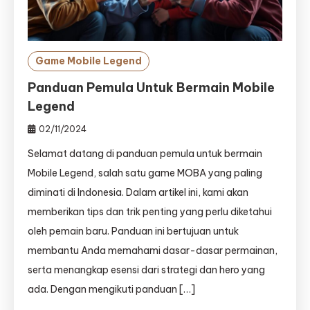
Game Mobile Legend
Panduan Pemula Untuk Bermain Mobile
Legend
02/11/2024
Selamat datang di panduan pemula untuk bermain
Mobile Legend, salah satu game MOBA yang paling
diminati di Indonesia. Dalam artikel ini, kami akan
memberikan tips dan trik penting yang perlu diketahui
oleh pemain baru. Panduan ini bertujuan untuk
membantu Anda memahami dasar-dasar permainan,
serta menangkap esensi dari strategi dan hero yang
ada. Dengan mengikuti panduan […]