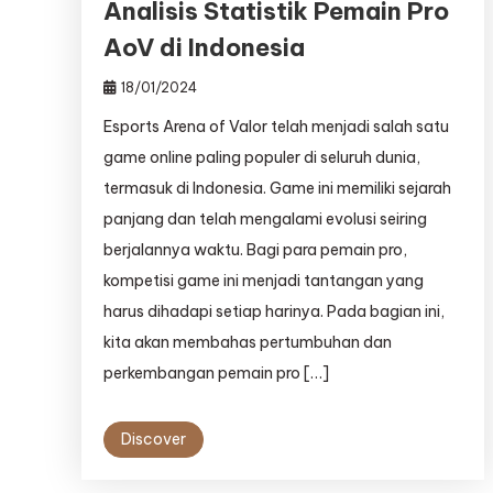
Analisis Statistik Pemain Pro
AoV di Indonesia
18/01/2024
Esports Arena of Valor telah menjadi salah satu
game online paling populer di seluruh dunia,
termasuk di Indonesia. Game ini memiliki sejarah
panjang dan telah mengalami evolusi seiring
berjalannya waktu. Bagi para pemain pro,
kompetisi game ini menjadi tantangan yang
harus dihadapi setiap harinya. Pada bagian ini,
kita akan membahas pertumbuhan dan
perkembangan pemain pro […]
Discover