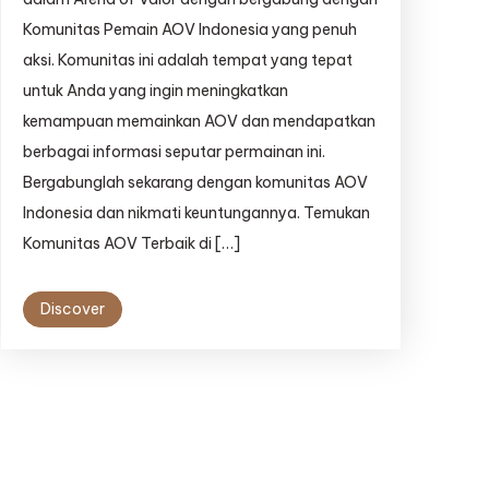
Komunitas Pemain AOV Indonesia yang penuh
aksi. Komunitas ini adalah tempat yang tepat
untuk Anda yang ingin meningkatkan
kemampuan memainkan AOV dan mendapatkan
berbagai informasi seputar permainan ini.
Bergabunglah sekarang dengan komunitas AOV
Indonesia dan nikmati keuntungannya. Temukan
Komunitas AOV Terbaik di […]
Discover