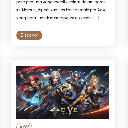
para pemuda yang memiliki minat dalam game
ini. Namun, diperlukan tips karir pemain pro AoV
yang tepat untuk mencapai kesuksesan […]
Discover
AOV