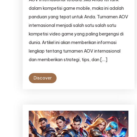
dalam kompetisi game mobile, maka ini adalah
panduan yang tepat untuk Anda. Turnamen AOV
internasional menjadi salah satu salah satu
kompetisi video game yang paling bergengsi di
dunia. Artikel ini akan memberikan informasi
lengkap tentang turnamen AOV internasional
dan memberikan strategi, tips, dan […]
Discover