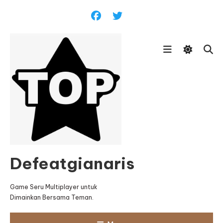
Skip
To
Content
Defeatgianaris
Game Seru Multiplayer untuk
Dimainkan Bersama Teman.