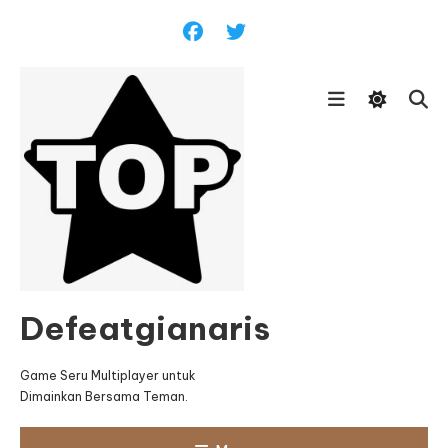
Skip
To
Content
Defeatgianaris
Game Seru Multiplayer untuk
Dimainkan Bersama Teman.