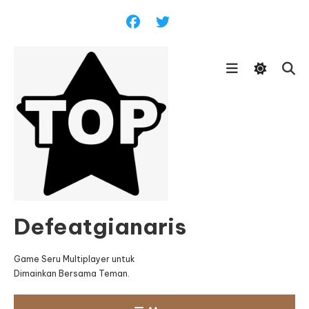
Skip
To
Content
Defeatgianaris
Game Seru Multiplayer untuk
Dimainkan Bersama Teman.